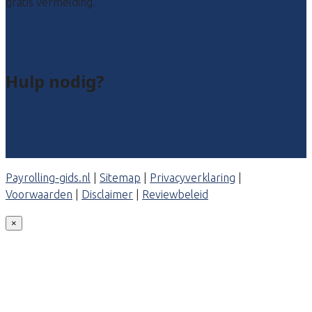
gratis vermelding.
Payroll leads kopen
Bedrijf aanmelden
Hulp nodig?
Veelgestelde vragen: particulieren
Veelgestelde vragen: bedrijven
Contact
Payrolling-gids.nl
|
Sitemap
|
Privacyverklaring
|
Voorwaarden
|
Disclaimer
|
Reviewbeleid
×