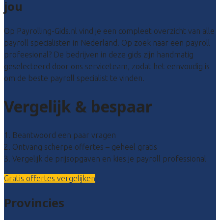
jou
Op Payrolling-Gids.nl vind je een compleet overzicht van alle
payroll specialisten in Nederland. Op zoek naar een payroll
profeesional? De bedrijven in deze gids zijn handmatig
geselecteerd door ons serviceteam, zodat het eenvoudig is
om de beste payroll specialist te vinden.
Vergelijk & bespaar
1. Beantwoord een paar vragen
2. Ontvang scherpe offertes – geheel gratis
3. Vergelijk de prijsopgaven en kies je payroll professional
Gratis offertes vergelijken
Provincies