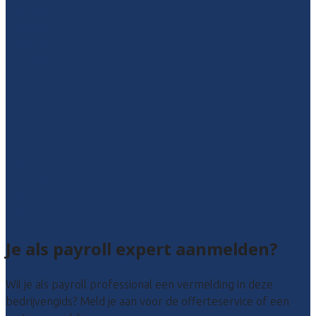
Drenthe
Flevoland
Friesland
Gelderland
Groningen
Overijssel
Limburg
Noord-Brabant
Noord-Holland
Utrecht
Zuid-Holland
Zeeland
Alle locaties
Je als payroll expert aanmelden?
Wil je als payroll professional een vermelding in deze
bedrijvengids? Meld je aan voor de offerteservice of een