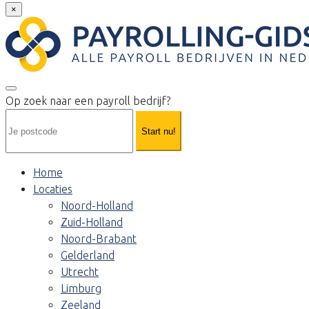
×
Op zoek naar een payroll bedrijf?
Start nu!
Home
Locaties
Noord-Holland
Zuid-Holland
Noord-Brabant
Gelderland
Utrecht
Limburg
Zeeland