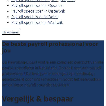
Payroll specialisten in Oosteind
Payroll specialisten in Oisterwijk
Payroll specialisten in Dorst
Payroll specialisten in Waalwijk
Toon meer
De beste payroll professional voor
jou
Op Payrolling-Gids.nl vind je een compleet overzicht van alle
payroll specialisten in Nederland. Op zoek naar een payroll
profeesional? De bedrijven in deze gids zijn handmatig
geselecteerd door ons serviceteam, zodat het eenvoudig is
om de beste payroll specialist te vinden.
Vergelijk & bespaar