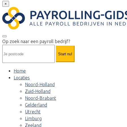
×
Op zoek naar een payroll bedrijf?
Start nu!
Home
Locaties
Noord-Holland
Zuid-Holland
Noord-Brabant
Gelderland
Utrecht
Limburg
Zeeland