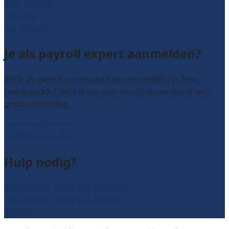
Zuid-Holland
Zeeland
Alle locaties
Je als payroll expert aanmelden?
Wil je als payroll professional een vermelding in deze
bedrijvengids? Meld je aan voor de offerteservice of een
gratis vermelding.
Payroll leads kopen
Bedrijf aanmelden
Hulp nodig?
Veelgestelde vragen: particulieren
Veelgestelde vragen: bedrijven
Contact