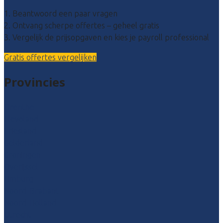
1. Beantwoord een paar vragen
2. Ontvang scherpe offertes – geheel gratis
3. Vergelijk de prijsopgaven en kies je payroll professional
Gratis offertes vergelijken
Provincies
Drenthe
Flevoland
Friesland
Gelderland
Groningen
Overijssel
Limburg
Noord-Brabant
Noord-Holland
Utrecht