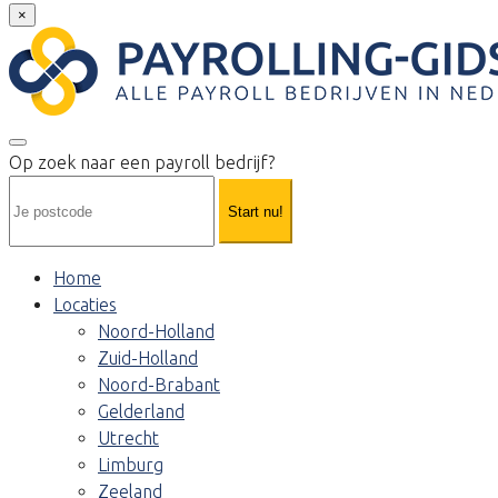
×
Op zoek naar een payroll bedrijf?
Start nu!
Home
Locaties
Noord-Holland
Zuid-Holland
Noord-Brabant
Gelderland
Utrecht
Limburg
Zeeland