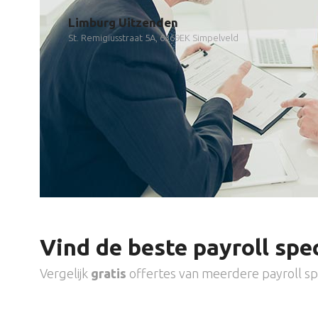
Limburg Uitzenden
St. Remigiusstraat 5A, 6369EK Simpelveld
Vind de beste payroll spec
Vergelijk
gratis
offertes van meerdere payroll spe