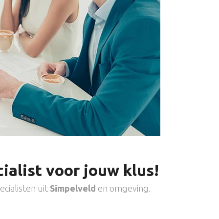
ialist voor jouw klus!
cialisten uit
Simpelveld
en omgeving.