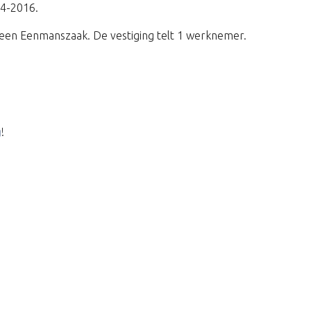
04-2016.
een Eenmanszaak. De vestiging telt 1 werknemer.
g
!