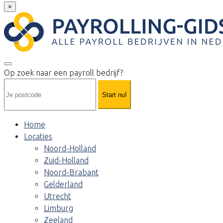
×
Op zoek naar een payroll bedrijf?
Start nu!
Home
Locaties
Noord-Holland
Zuid-Holland
Noord-Brabant
Gelderland
Utrecht
Limburg
Zeeland