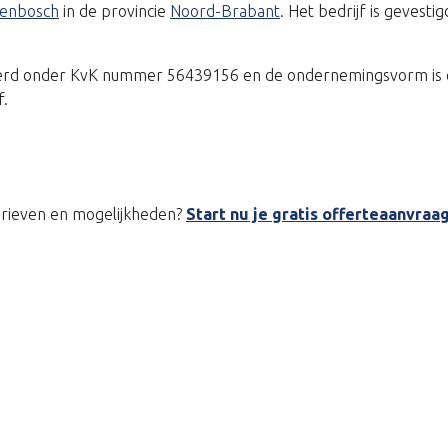
ogenbosch
in de provincie
Noord-Brabant
. Het bedrijf is gevest
reerd onder KvK nummer 56439156 en de ondernemingsvorm is e
f.
tarieven en mogelijkheden?
Start nu je gratis offerteaanvraa