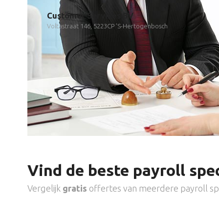
Customer Services BV
Voltastraat 146, 5223CP 'S-Hertogenbosch
Vind de beste payroll spec
Vergelijk
gratis
offertes van meerdere payroll spe