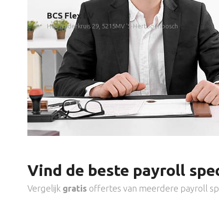
BCS Flex BV
Het Zuiderkruis 29, 5215MV 'S-Hertogenbosch
Vind de beste payroll spec
Vergelijk
gratis
offertes van meerdere payroll spe