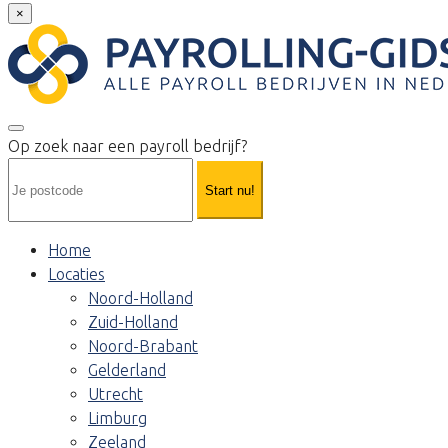
×
Op zoek naar een payroll bedrijf?
Start nu!
Home
Locaties
Noord-Holland
Zuid-Holland
Noord-Brabant
Gelderland
Utrecht
Limburg
Zeeland