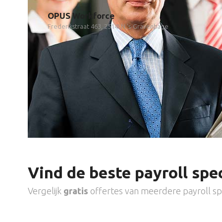
OPUS Workforce
Frederikstraat 463, 2514LN 's-Gravenhage
Vind de beste payroll spec
Vergelijk
gratis
offertes van meerdere payroll spe