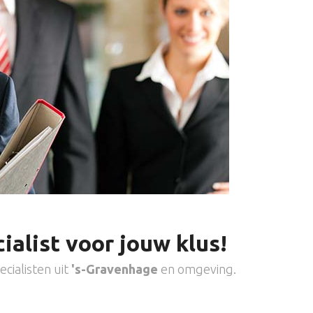
ialist voor jouw klus!
cialisten uit
's-Gravenhage
en omgeving.