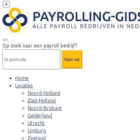
×
Op zoek naar een payroll bedrijf?
Start nu!
Home
Locaties
Noord-Holland
Zuid-Holland
Noord-Brabant
Gelderland
Utrecht
Limburg
Zeeland