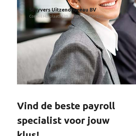
Stuyvers Uitzendbureau BV
Cordell Hullplaats 120, 3068VH Rotterdam
Vind de beste payroll
specialist voor jouw
klus!