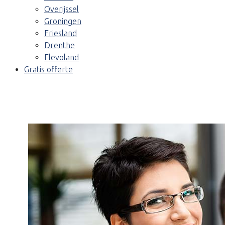
Overijssel
Groningen
Friesland
Drenthe
Flevoland
Gratis offerte