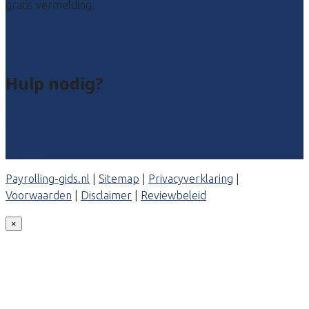
gratis vermelding.
Payroll leads kopen
Bedrijf aanmelden
Hulp nodig?
Veelgestelde vragen: particulieren
Veelgestelde vragen: bedrijven
Contact
Payrolling-gids.nl
|
Sitemap
|
Privacyverklaring
|
Voorwaarden
|
Disclaimer
|
Reviewbeleid
×