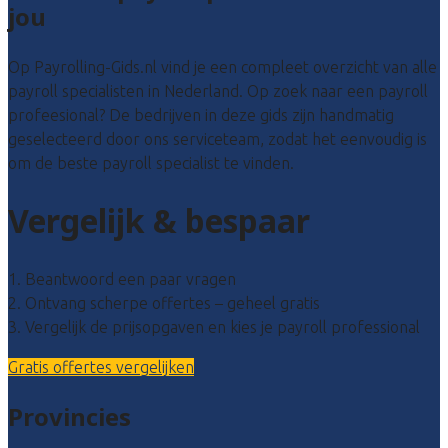
jou
Op Payrolling-Gids.nl vind je een compleet overzicht van alle
payroll specialisten in Nederland. Op zoek naar een payroll
profeesional? De bedrijven in deze gids zijn handmatig
geselecteerd door ons serviceteam, zodat het eenvoudig is
om de beste payroll specialist te vinden.
Vergelijk & bespaar
1. Beantwoord een paar vragen
2. Ontvang scherpe offertes – geheel gratis
3. Vergelijk de prijsopgaven en kies je payroll professional
Gratis offertes vergelijken
Provincies