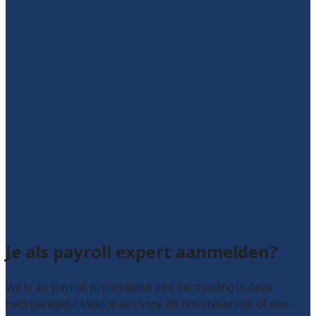
Drenthe
Flevoland
Friesland
Gelderland
Groningen
Overijssel
Limburg
Noord-Brabant
Noord-Holland
Utrecht
Zuid-Holland
Zeeland
Alle locaties
Je als payroll expert aanmelden?
Wil je als payroll professional een vermelding in deze
bedrijvengids? Meld je aan voor de offerteservice of een