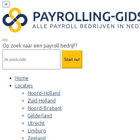
×
Op zoek naar een payroll bedrijf?
Start nu!
Home
Locaties
Noord-Holland
Zuid-Holland
Noord-Brabant
Gelderland
Utrecht
Limburg
Zeeland