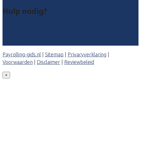
Hulp nodig?
Veelgestelde vragen: particulieren
Veelgestelde vragen: bedrijven
Contact
Payrolling-gids.nl
|
Sitemap
|
Privacyverklaring
|
Voorwaarden
|
Disclaimer
|
Reviewbeleid
×