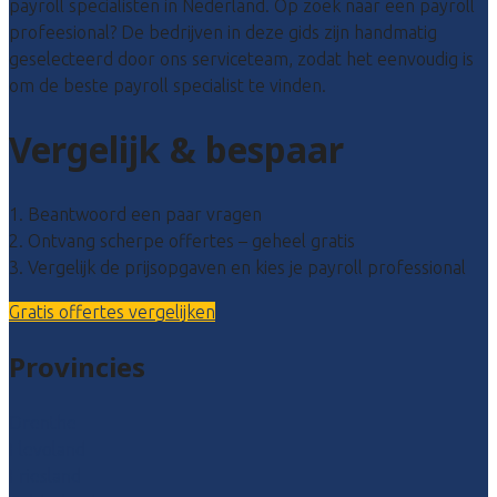
payroll specialisten in Nederland. Op zoek naar een payroll
profeesional? De bedrijven in deze gids zijn handmatig
geselecteerd door ons serviceteam, zodat het eenvoudig is
om de beste payroll specialist te vinden.
Vergelijk & bespaar
1. Beantwoord een paar vragen
2. Ontvang scherpe offertes – geheel gratis
3. Vergelijk de prijsopgaven en kies je payroll professional
Gratis offertes vergelijken
Provincies
Drenthe
Flevoland
Friesland