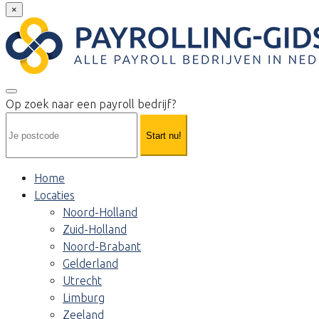
×
Op zoek naar een payroll bedrijf?
Start nu!
Home
Locaties
Noord-Holland
Zuid-Holland
Noord-Brabant
Gelderland
Utrecht
Limburg
Zeeland