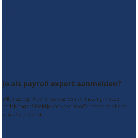
Gelderland
Groningen
Overijssel
Limburg
Noord-Brabant
Noord-Holland
Utrecht
Zuid-Holland
Zeeland
Alle locaties
Je als payroll expert aanmelden?
Wil je als payroll professional een vermelding in deze
bedrijvengids? Meld je aan voor de offerteservice of een
gratis vermelding.
Payroll leads kopen
Bedrijf aanmelden