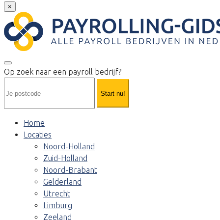
×
Op zoek naar een payroll bedrijf?
Start nu!
Home
Locaties
Noord-Holland
Zuid-Holland
Noord-Brabant
Gelderland
Utrecht
Limburg
Zeeland