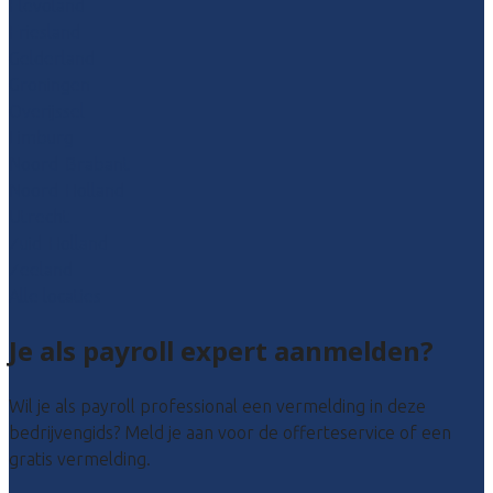
Flevoland
Friesland
Gelderland
Groningen
Overijssel
Limburg
Noord-Brabant
Noord-Holland
Utrecht
Zuid-Holland
Zeeland
Alle locaties
Je als payroll expert aanmelden?
Wil je als payroll professional een vermelding in deze
bedrijvengids? Meld je aan voor de offerteservice of een
gratis vermelding.