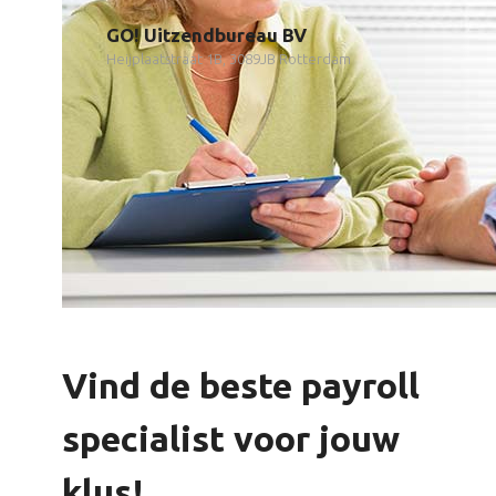
GO! Uitzendbureau BV
Heijplaatstraat 1B, 3089JB Rotterdam
Vind de beste payroll
specialist voor jouw
klus!