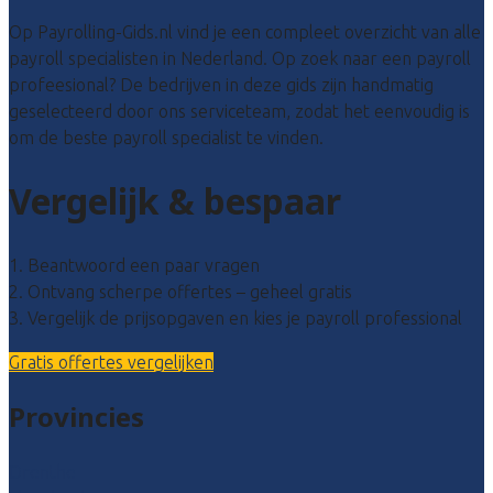
Op Payrolling-Gids.nl vind je een compleet overzicht van alle
payroll specialisten in Nederland. Op zoek naar een payroll
profeesional? De bedrijven in deze gids zijn handmatig
geselecteerd door ons serviceteam, zodat het eenvoudig is
om de beste payroll specialist te vinden.
Vergelijk & bespaar
1. Beantwoord een paar vragen
2. Ontvang scherpe offertes – geheel gratis
3. Vergelijk de prijsopgaven en kies je payroll professional
Gratis offertes vergelijken
Provincies
Drenthe