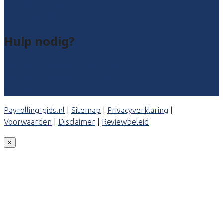
Payroll leads kopen
Bedrijf aanmelden
Hulp nodig?
Veelgestelde vragen: particulieren
Veelgestelde vragen: bedrijven
Contact
Payrolling-gids.nl
|
Sitemap
|
Privacyverklaring
|
Voorwaarden
|
Disclaimer
|
Reviewbeleid
×