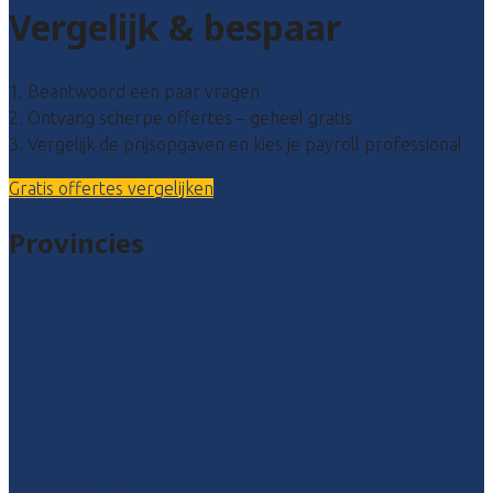
Vergelijk & bespaar
1. Beantwoord een paar vragen
2. Ontvang scherpe offertes – geheel gratis
3. Vergelijk de prijsopgaven en kies je payroll professional
Gratis offertes vergelijken
Provincies
Drenthe
Flevoland
Friesland
Gelderland
Groningen
Overijssel
Limburg
Noord-Brabant