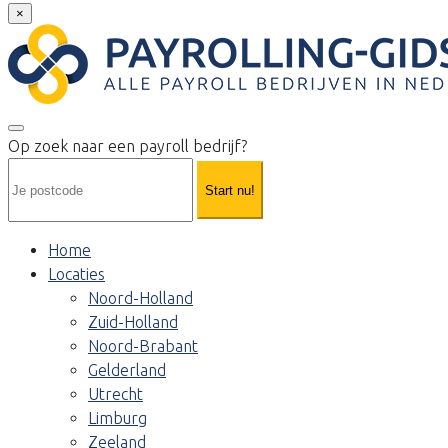
×
Op zoek naar een payroll bedrijf?
Start nu!
Home
Locaties
Noord-Holland
Zuid-Holland
Noord-Brabant
Gelderland
Utrecht
Limburg
Zeeland