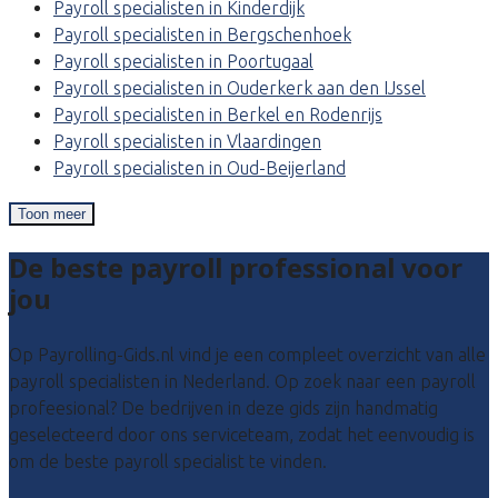
Payroll specialisten in Kinderdijk
Payroll specialisten in Bergschenhoek
Payroll specialisten in Poortugaal
Payroll specialisten in Ouderkerk aan den IJssel
Payroll specialisten in Berkel en Rodenrijs
Payroll specialisten in Vlaardingen
Payroll specialisten in Oud-Beijerland
Toon meer
De beste payroll professional voor
jou
Op Payrolling-Gids.nl vind je een compleet overzicht van alle
payroll specialisten in Nederland. Op zoek naar een payroll
profeesional? De bedrijven in deze gids zijn handmatig
geselecteerd door ons serviceteam, zodat het eenvoudig is
om de beste payroll specialist te vinden.