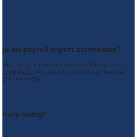
Noord-Holland
Utrecht
Zuid-Holland
Zeeland
Alle locaties
Je als payroll expert aanmelden?
Wil je als payroll professional een vermelding in deze
bedrijvengids? Meld je aan voor de offerteservice of een
gratis vermelding.
Payroll leads kopen
Bedrijf aanmelden
Hulp nodig?
Veelgestelde vragen: particulieren
Veelgestelde vragen: bedrijven