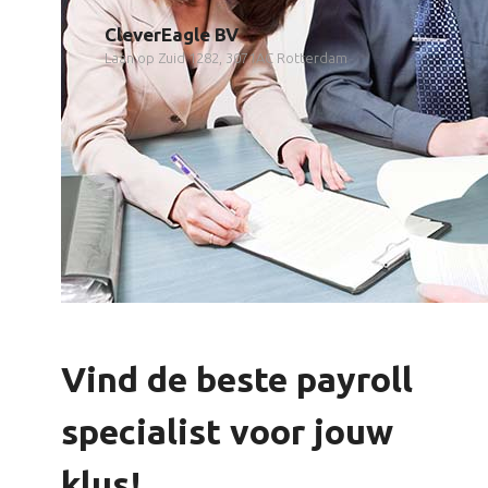
CleverEagle BV
Laan op Zuid 1282, 3071AC Rotterdam
Vind de beste payroll
specialist voor jouw
klus!