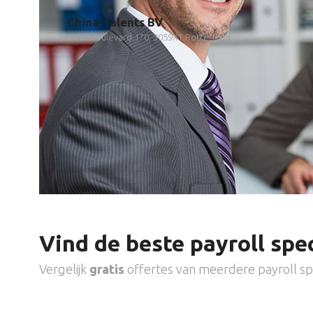
China Talents BV
Sicilieboulevard 170, 3059XT Rotterdam
Vind de beste payroll spec
Vergelijk
gratis
offertes van meerdere payroll spe