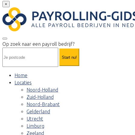
×
Op zoek naar een payroll bedrijf?
Start nu!
Home
Locaties
Noord-Holland
Zuid-Holland
Noord-Brabant
Gelderland
Utrecht
Limburg
Zeeland