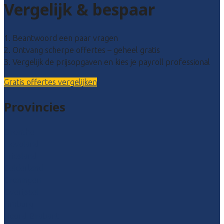
Vergelijk & bespaar
1. Beantwoord een paar vragen
2. Ontvang scherpe offertes – geheel gratis
3. Vergelijk de prijsopgaven en kies je payroll professional
Gratis offertes vergelijken
Provincies
Drenthe
Flevoland
Friesland
Gelderland
Groningen
Overijssel
Limburg
Noord-Brabant