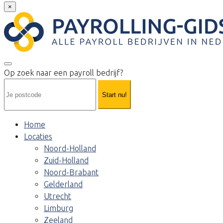
×
Op zoek naar een payroll bedrijf?
Start nu!
Home
Locaties
Noord-Holland
Zuid-Holland
Noord-Brabant
Gelderland
Utrecht
Limburg
Zeeland