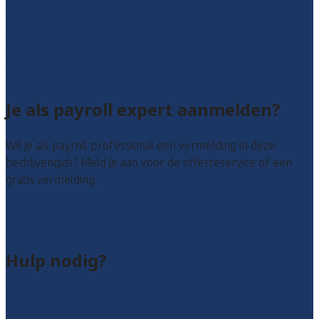
Noord-Holland
Utrecht
Zuid-Holland
Zeeland
Alle locaties
Je als payroll expert aanmelden?
Wil je als payroll professional een vermelding in deze
bedrijvengids? Meld je aan voor de offerteservice of een
gratis vermelding.
Payroll leads kopen
Bedrijf aanmelden
Hulp nodig?
Veelgestelde vragen: particulieren
Veelgestelde vragen: bedrijven