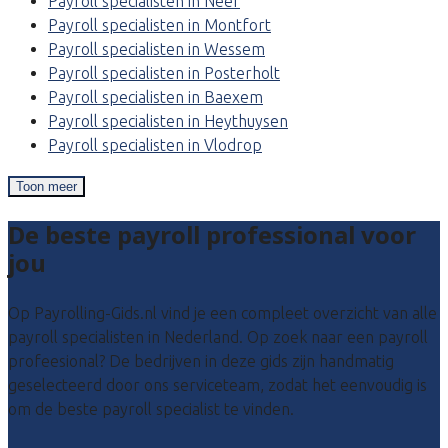
Payroll specialisten in Neer
Payroll specialisten in Montfort
Payroll specialisten in Wessem
Payroll specialisten in Posterholt
Payroll specialisten in Baexem
Payroll specialisten in Heythuysen
Payroll specialisten in Vlodrop
Toon meer
De beste payroll professional voor
jou
Op Payrolling-Gids.nl vind je een compleet overzicht van alle
payroll specialisten in Nederland. Op zoek naar een payroll
profeesional? De bedrijven in deze gids zijn handmatig
geselecteerd door ons serviceteam, zodat het eenvoudig is
om de beste payroll specialist te vinden.