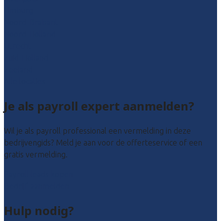
Limburg
Noord-Brabant
Noord-Holland
Utrecht
Zuid-Holland
Zeeland
Alle locaties
Je als payroll expert aanmelden?
Wil je als payroll professional een vermelding in deze
bedrijvengids? Meld je aan voor de offerteservice of een
gratis vermelding.
Payroll leads kopen
Bedrijf aanmelden
Hulp nodig?