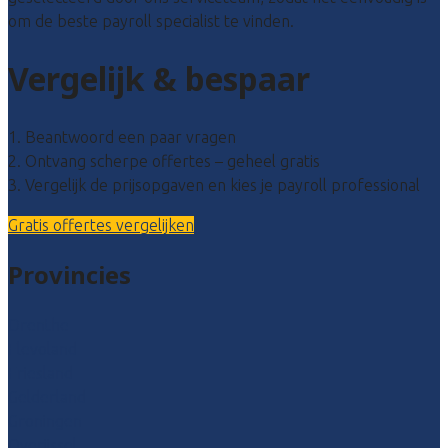
om de beste payroll specialist te vinden.
Vergelijk & bespaar
1. Beantwoord een paar vragen
2. Ontvang scherpe offertes – geheel gratis
3. Vergelijk de prijsopgaven en kies je payroll professional
Gratis offertes vergelijken
Provincies
Drenthe
Flevoland
Friesland
Gelderland
Groningen
Overijssel