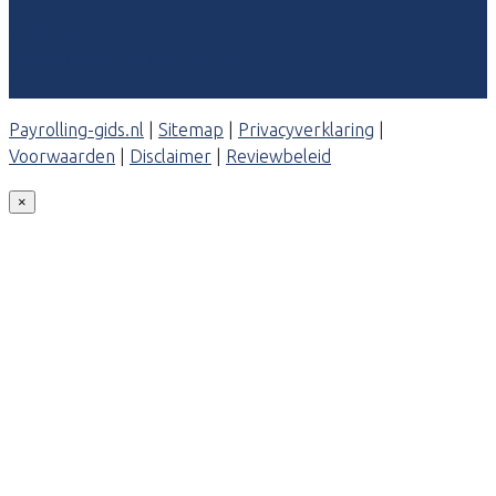
Veelgestelde vragen: particulieren
Veelgestelde vragen: bedrijven
Contact
Payrolling-gids.nl
|
Sitemap
|
Privacyverklaring
|
Voorwaarden
|
Disclaimer
|
Reviewbeleid
×