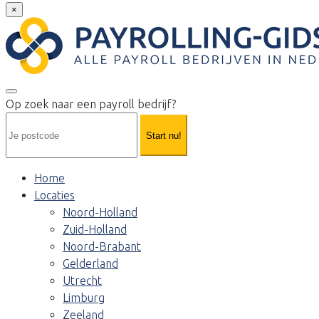
×
Op zoek naar een payroll bedrijf?
Start nu!
Home
Locaties
Noord-Holland
Zuid-Holland
Noord-Brabant
Gelderland
Utrecht
Limburg
Zeeland