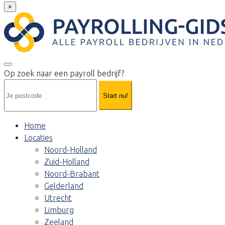
×
Op zoek naar een payroll bedrijf?
Start nu!
Home
Locaties
Noord-Holland
Zuid-Holland
Noord-Brabant
Gelderland
Utrecht
Limburg
Zeeland