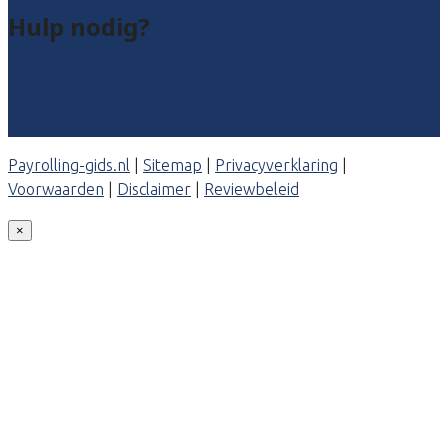
Hulp nodig?
Veelgestelde vragen: particulieren
Veelgestelde vragen: bedrijven
Contact
Payrolling-gids.nl
|
Sitemap
|
Privacyverklaring
|
Voorwaarden
|
Disclaimer
|
Reviewbeleid
×