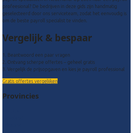
profeesional? De bedrijven in deze gids zijn handmatig
geselecteerd door ons serviceteam, zodat het eenvoudig is
om de beste payroll specialist te vinden.
Vergelijk & bespaar
1. Beantwoord een paar vragen
2. Ontvang scherpe offertes – geheel gratis
3. Vergelijk de prijsopgaven en kies je payroll professional
Gratis offertes vergelijken
Provincies
Drenthe
Flevoland
Friesland
Gelderland