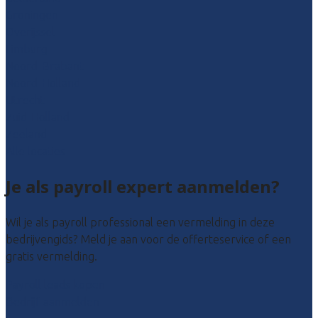
Groningen
Overijssel
Limburg
Noord-Brabant
Noord-Holland
Utrecht
Zuid-Holland
Zeeland
Alle locaties
Je als payroll expert aanmelden?
Wil je als payroll professional een vermelding in deze
bedrijvengids? Meld je aan voor de offerteservice of een
gratis vermelding.
Payroll leads kopen
Bedrijf aanmelden