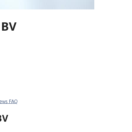
 BV
iews
FAQ
BV