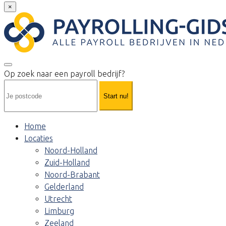
×
Op zoek naar een payroll bedrijf?
Start nu!
Home
Locaties
Noord-Holland
Zuid-Holland
Noord-Brabant
Gelderland
Utrecht
Limburg
Zeeland