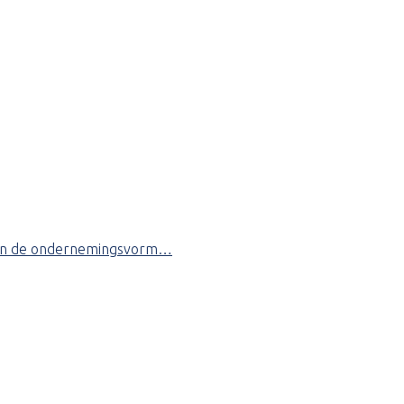
mer en de ondernemingsvorm…