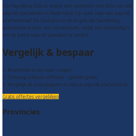
Op Payrolling-Gids.nl vind je een compleet overzicht van alle
payroll specialisten in Nederland. Op zoek naar een payroll
profeesional? De bedrijven in deze gids zijn handmatig
geselecteerd door ons serviceteam, zodat het eenvoudig is
om de beste payroll specialist te vinden.
Vergelijk & bespaar
1. Beantwoord een paar vragen
2. Ontvang scherpe offertes – geheel gratis
3. Vergelijk de prijsopgaven en kies je payroll professional
Gratis offertes vergelijken
Provincies
Drenthe
Flevoland