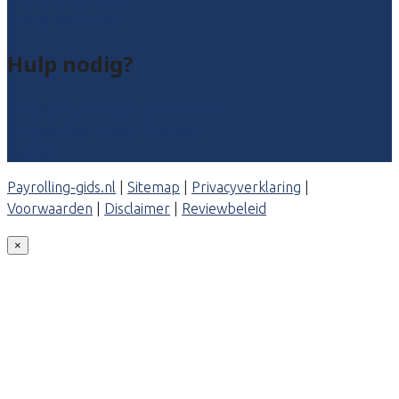
Bedrijf aanmelden
Hulp nodig?
Veelgestelde vragen: particulieren
Veelgestelde vragen: bedrijven
Contact
Payrolling-gids.nl
|
Sitemap
|
Privacyverklaring
|
Voorwaarden
|
Disclaimer
|
Reviewbeleid
×