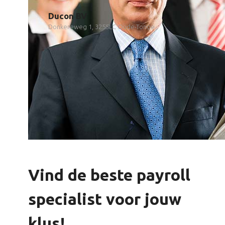
Ducon BV
Donkereweg 1, 3255LC Oude-Tonge
Vind de beste payroll
specialist voor jouw
klus!