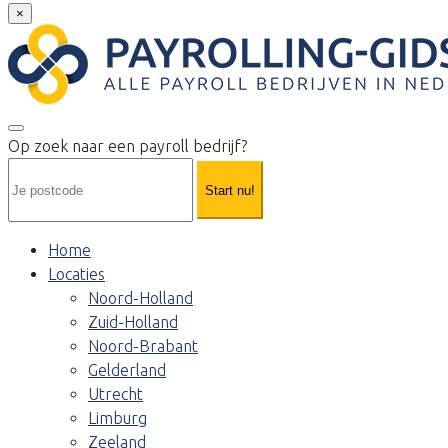
×
Op zoek naar een payroll bedrijf?
Start nu!
Home
Locaties
Noord-Holland
Zuid-Holland
Noord-Brabant
Gelderland
Utrecht
Limburg
Zeeland