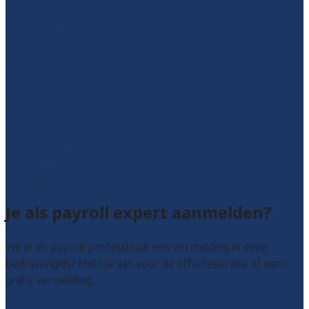
Friesland
Gelderland
Groningen
Overijssel
Limburg
Noord-Brabant
Noord-Holland
Utrecht
Zuid-Holland
Zeeland
Alle locaties
Je als payroll expert aanmelden?
Wil je als payroll professional een vermelding in deze
bedrijvengids? Meld je aan voor de offerteservice of een
gratis vermelding.
Payroll leads kopen