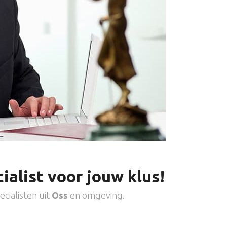
ialist voor jouw klus!
cialisten uit
Oss
en omgeving.