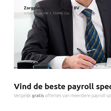
Zorgplanning Nederland BV
Industrielaan 69K 3, 5349AE Oss
Vind de beste payroll spec
Vergelijk
gratis
offertes van meerdere payroll spe