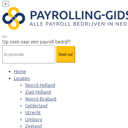
×
Op zoek naar een payroll bedrijf?
Start nu!
Home
Locaties
Noord-Holland
Zuid-Holland
Noord-Brabant
Gelderland
Utrecht
Limburg
Zeeland