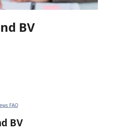
and BV
iews
FAQ
nd BV