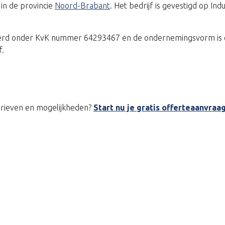
in de provincie
Noord-Brabant
. Het bedrijf is gevestigd op In
reerd onder KvK nummer 64293467 en de ondernemingsvorm is e
f.
tarieven en mogelijkheden?
Start nu je gratis offerteaanvraa