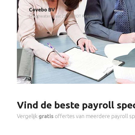
Covebo BV
Leeghwaterstraat 25, 2811DT Reeuwijk
Vind de beste payroll spec
Vergelijk
gratis
offertes van meerdere payroll spe