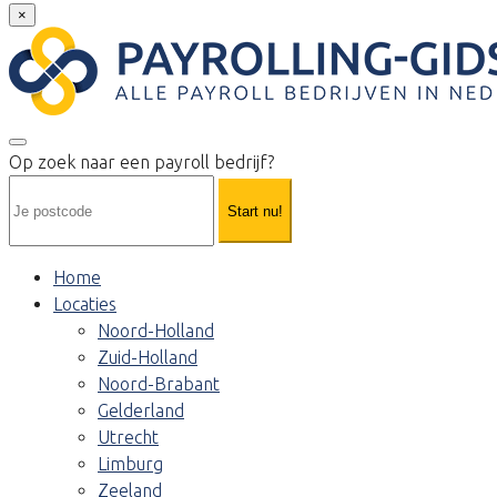
×
Op zoek naar een payroll bedrijf?
Start nu!
Home
Locaties
Noord-Holland
Zuid-Holland
Noord-Brabant
Gelderland
Utrecht
Limburg
Zeeland