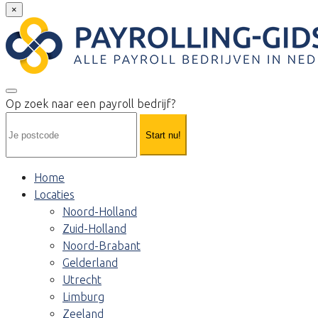
×
Op zoek naar een payroll bedrijf?
Start nu!
Home
Locaties
Noord-Holland
Zuid-Holland
Noord-Brabant
Gelderland
Utrecht
Limburg
Zeeland