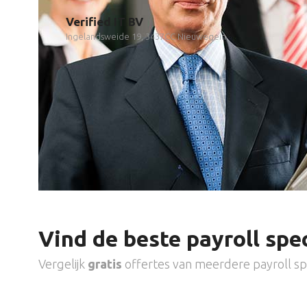
Verified IT BV
Ingelandsweide 19, 3437CC Nieuwegein
Vind de beste payroll spec
Vergelijk
gratis
offertes van meerdere payroll spe