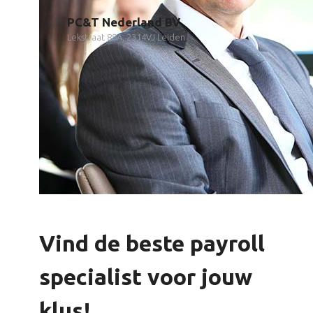
PC&T Nederland BV
Lekstraat 88A, 2314VJ Leiden
Vind de beste payroll
specialist voor jouw
klus!