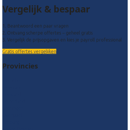
Vergelijk & bespaar
1. Beantwoord een paar vragen
2. Ontvang scherpe offertes – geheel gratis
3. Vergelijk de prijsopgaven en kies je payroll professional
Gratis offertes vergelijken
Provincies
Drenthe
Flevoland
Friesland
Gelderland
Groningen
Overijssel
Limburg
Noord-Brabant