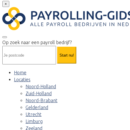
×
Op zoek naar een payroll bedrijf?
Start nu!
Home
Locaties
Noord-Holland
Zuid-Holland
Noord-Brabant
Gelderland
Utrecht
Limburg
Zeeland