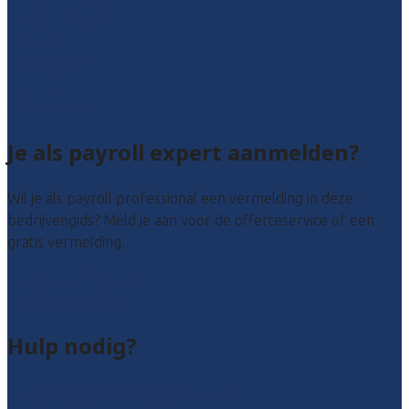
Noord-Holland
Utrecht
Zuid-Holland
Zeeland
Alle locaties
Je als payroll expert aanmelden?
Wil je als payroll professional een vermelding in deze
bedrijvengids? Meld je aan voor de offerteservice of een
gratis vermelding.
Payroll leads kopen
Bedrijf aanmelden
Hulp nodig?
Veelgestelde vragen: particulieren