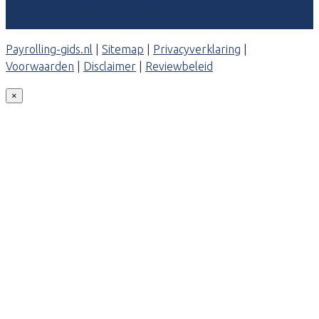
Veelgestelde vragen: bedrijven
Contact
Payrolling-gids.nl
|
Sitemap
|
Privacyverklaring
|
Voorwaarden
|
Disclaimer
|
Reviewbeleid
×