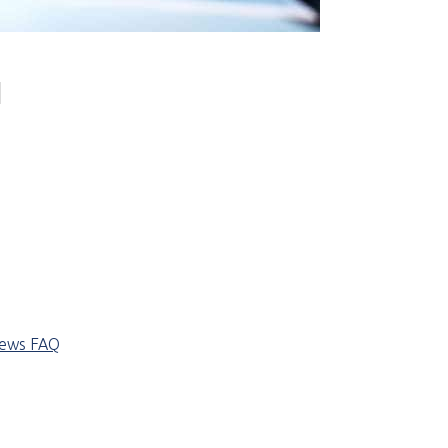
u
iews
FAQ