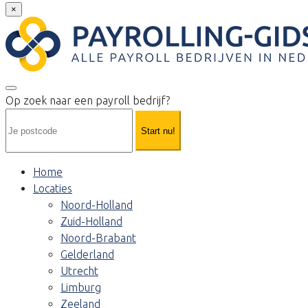
×
Op zoek naar een payroll bedrijf?
Start nu!
Home
Locaties
Noord-Holland
Zuid-Holland
Noord-Brabant
Gelderland
Utrecht
Limburg
Zeeland