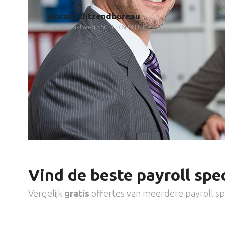
Accord Uitzendbureau
Huizermaatweg 550, 1276LM Huizen
Vind de beste payroll spec
Vergelijk
gratis
offertes van meerdere payroll spe