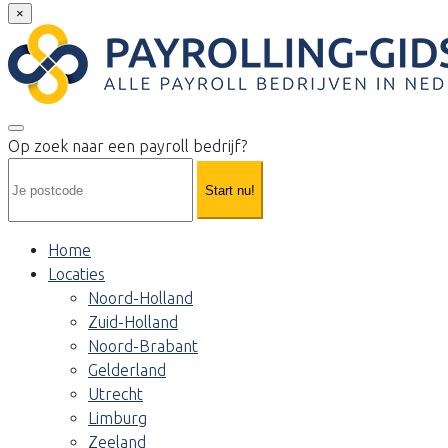
×
Op zoek naar een payroll bedrijf?
Start nu!
Home
Locaties
Noord-Holland
Zuid-Holland
Noord-Brabant
Gelderland
Utrecht
Limburg
Zeeland