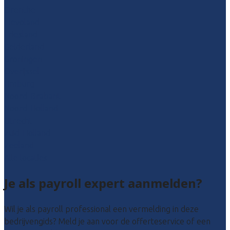
Drenthe
Flevoland
Friesland
Gelderland
Groningen
Overijssel
Limburg
Noord-Brabant
Noord-Holland
Utrecht
Zuid-Holland
Zeeland
Alle locaties
Je als payroll expert aanmelden?
Wil je als payroll professional een vermelding in deze
bedrijvengids? Meld je aan voor de offerteservice of een