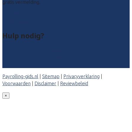
gratis vermelding.
Payroll leads kopen
Bedrijf aanmelden
Hulp nodig?
Veelgestelde vragen: particulieren
Veelgestelde vragen: bedrijven
Contact
Payrolling-gids.nl
|
Sitemap
|
Privacyverklaring
|
Voorwaarden
|
Disclaimer
|
Reviewbeleid
×