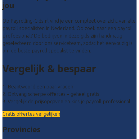
jou
Op Payrolling-Gids.nl vind je een compleet overzicht van alle
payroll specialisten in Nederland. Op zoek naar een payroll
profeesional? De bedrijven in deze gids zijn handmatig
geselecteerd door ons serviceteam, zodat het eenvoudig is
om de beste payroll specialist te vinden.
Vergelijk & bespaar
1. Beantwoord een paar vragen
2. Ontvang scherpe offertes – geheel gratis
3. Vergelijk de prijsopgaven en kies je payroll professional
Gratis offertes vergelijken
Provincies