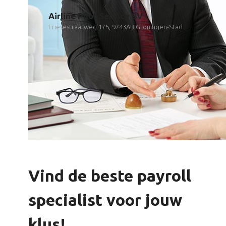
Airline Pilot Service BV
Friesestraatweg 175, 9743AB Groningen-Stad
Vind de beste payroll
specialist voor jouw
klus!