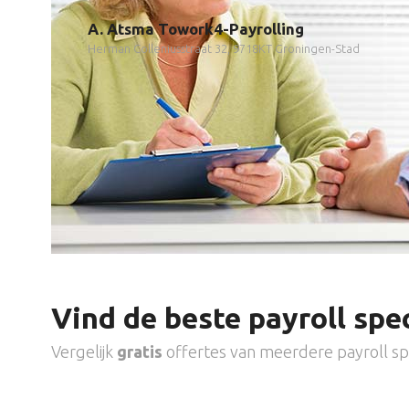
A. Atsma Towork4-Payrolling
Herman Colleniusstraat 32, 9718KT Groningen-Stad
Vind de beste payroll spec
Vergelijk
gratis
offertes van meerdere payroll spe