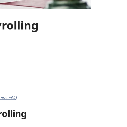
rolling
iews
FAQ
olling