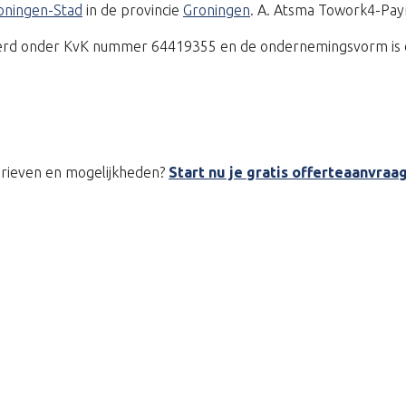
roningen-Stad
in de provincie
Groningen
. A. Atsma Towork4-Payr
treerd onder KvK nummer 64419355 en de ondernemingsvorm is 
tarieven en mogelijkheden?
Start nu je gratis offerteaanvraa