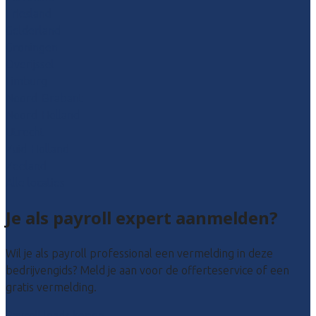
Friesland
Gelderland
Groningen
Overijssel
Limburg
Noord-Brabant
Noord-Holland
Utrecht
Zuid-Holland
Zeeland
Alle locaties
Je als payroll expert aanmelden?
Wil je als payroll professional een vermelding in deze
bedrijvengids? Meld je aan voor de offerteservice of een
gratis vermelding.
Payroll leads kopen