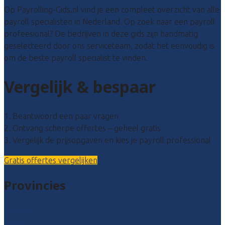
Op Payrolling-Gids.nl vind je een compleet overzicht van alle
payroll specialisten in Nederland. Op zoek naar een payroll
profeesional? De bedrijven in deze gids zijn handmatig
geselecteerd door ons serviceteam, zodat het eenvoudig is
om de beste payroll specialist te vinden.
Vergelijk & bespaar
1. Beantwoord een paar vragen
2. Ontvang scherpe offertes – geheel gratis
3. Vergelijk de prijsopgaven en kies je payroll professional
Gratis offertes vergelijken
Provincies
Drenthe
Flevoland