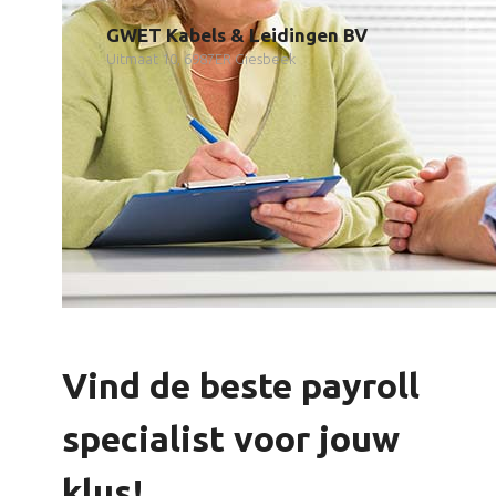
GWET Kabels & Leidingen BV
Uitmaat 10, 6987ER Giesbeek
Vind de beste payroll
specialist voor jouw
klus!