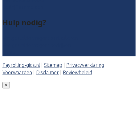
Bedrijf aanmelden
Hulp nodig?
Veelgestelde vragen: particulieren
Veelgestelde vragen: bedrijven
Contact
Payrolling-gids.nl
|
Sitemap
|
Privacyverklaring
|
Voorwaarden
|
Disclaimer
|
Reviewbeleid
×