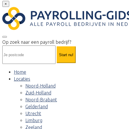
×
Op zoek naar een payroll bedrijf?
Start nu!
Home
Locaties
Noord-Holland
Zuid-Holland
Noord-Brabant
Gelderland
Utrecht
Limburg
Zeeland