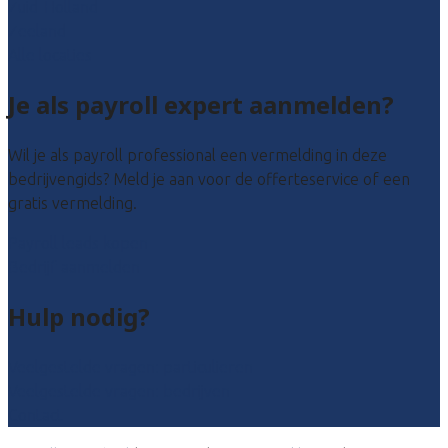
Zuid-Holland
Zeeland
Alle locaties
Je als payroll expert aanmelden?
Wil je als payroll professional een vermelding in deze
bedrijvengids? Meld je aan voor de offerteservice of een
gratis vermelding.
Payroll leads kopen
Bedrijf aanmelden
Hulp nodig?
Veelgestelde vragen: particulieren
Veelgestelde vragen: bedrijven
Contact