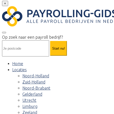
×
Op zoek naar een payroll bedrijf?
Start nu!
Home
Locaties
Noord-Holland
Zuid-Holland
Noord-Brabant
Gelderland
Utrecht
Limburg
Zeeland