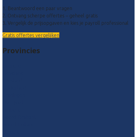
1. Beantwoord een paar vragen
2. Ontvang scherpe offertes – geheel gratis
3. Vergelijk de prijsopgaven en kies je payroll professional
Gratis offertes vergelijken
Provincies
Drenthe
Flevoland
Friesland
Gelderland
Groningen
Overijssel
Limburg
Noord-Brabant
Noord-Holland
Utrecht