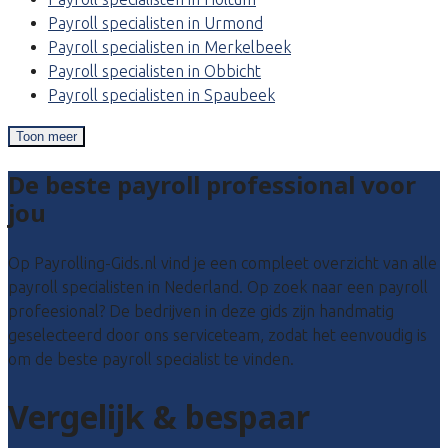
Payroll specialisten in Urmond
Payroll specialisten in Merkelbeek
Payroll specialisten in Obbicht
Payroll specialisten in Spaubeek
Toon meer
De beste payroll professional voor
jou
Op Payrolling-Gids.nl vind je een compleet overzicht van alle
payroll specialisten in Nederland. Op zoek naar een payroll
profeesional? De bedrijven in deze gids zijn handmatig
geselecteerd door ons serviceteam, zodat het eenvoudig is
om de beste payroll specialist te vinden.
Vergelijk & bespaar