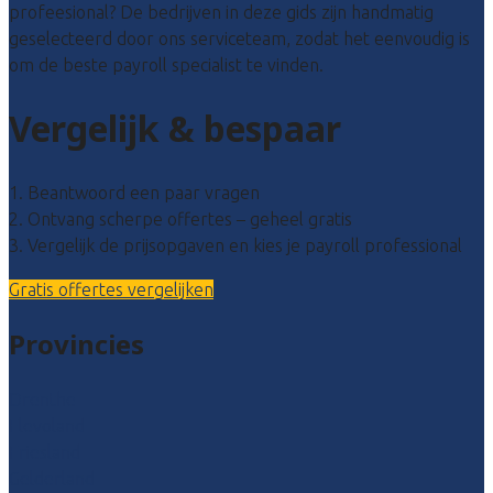
profeesional? De bedrijven in deze gids zijn handmatig
geselecteerd door ons serviceteam, zodat het eenvoudig is
om de beste payroll specialist te vinden.
Vergelijk & bespaar
1. Beantwoord een paar vragen
2. Ontvang scherpe offertes – geheel gratis
3. Vergelijk de prijsopgaven en kies je payroll professional
Gratis offertes vergelijken
Provincies
Drenthe
Flevoland
Friesland
Gelderland