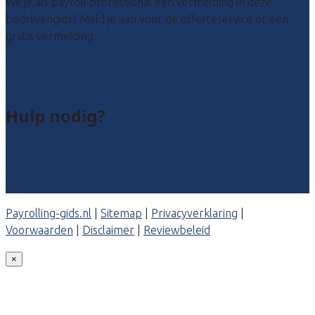
Wil je als payroll professional een vermelding in deze
bedrijvengids? Meld je aan voor de offerteservice of een
gratis vermelding.
Payroll leads kopen
Bedrijf aanmelden
Hulp nodig?
Veelgestelde vragen: particulieren
Veelgestelde vragen: bedrijven
Contact
Payrolling-gids.nl
|
Sitemap
|
Privacyverklaring
|
Voorwaarden
|
Disclaimer
|
Reviewbeleid
×