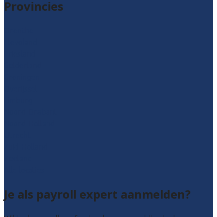
Provincies
Drenthe
Flevoland
Friesland
Gelderland
Groningen
Overijssel
Limburg
Noord-Brabant
Noord-Holland
Utrecht
Zuid-Holland
Zeeland
Alle locaties
Je als payroll expert aanmelden?