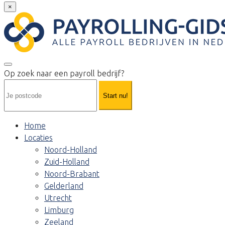
×
Op zoek naar een payroll bedrijf?
Start nu!
Home
Locaties
Noord-Holland
Zuid-Holland
Noord-Brabant
Gelderland
Utrecht
Limburg
Zeeland