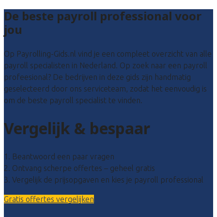
De beste payroll professional voor
jou
Op Payrolling-Gids.nl vind je een compleet overzicht van alle
payroll specialisten in Nederland. Op zoek naar een payroll
profeesional? De bedrijven in deze gids zijn handmatig
geselecteerd door ons serviceteam, zodat het eenvoudig is
om de beste payroll specialist te vinden.
Vergelijk & bespaar
1. Beantwoord een paar vragen
2. Ontvang scherpe offertes – geheel gratis
3. Vergelijk de prijsopgaven en kies je payroll professional
Gratis offertes vergelijken