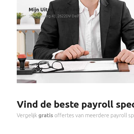
Mijn Uitzendpartner
Sandinoweg 43, 2622DV Delft
Vind de beste payroll spec
Vergelijk
gratis
offertes van meerdere payroll spe