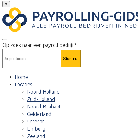
×
Op zoek naar een payroll bedrijf?
Start nu!
Home
Locaties
Noord-Holland
Zuid-Holland
Noord-Brabant
Gelderland
Utrecht
Limburg
Zeeland