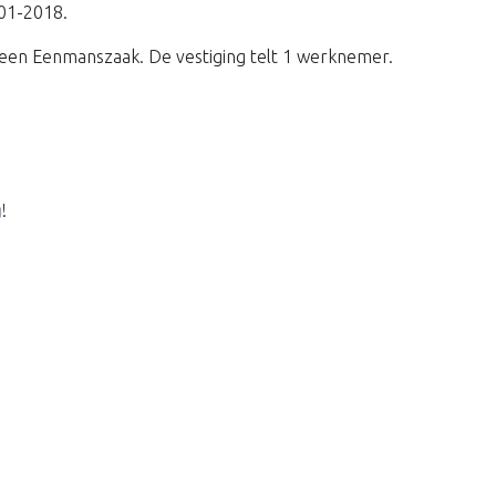
-01-2018.
een Eenmanszaak. De vestiging telt 1 werknemer.
g
!