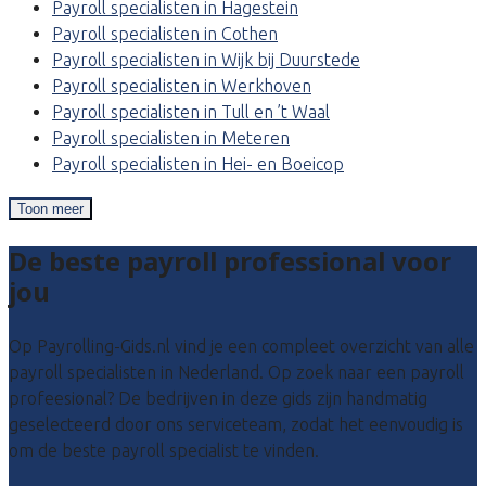
Payroll specialisten in Hagestein
Payroll specialisten in Cothen
Payroll specialisten in Wijk bij Duurstede
Payroll specialisten in Werkhoven
Payroll specialisten in Tull en ’t Waal
Payroll specialisten in Meteren
Payroll specialisten in Hei- en Boeicop
Toon meer
De beste payroll professional voor
jou
Op Payrolling-Gids.nl vind je een compleet overzicht van alle
payroll specialisten in Nederland. Op zoek naar een payroll
profeesional? De bedrijven in deze gids zijn handmatig
geselecteerd door ons serviceteam, zodat het eenvoudig is
om de beste payroll specialist te vinden.