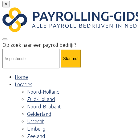
×
Op zoek naar een payroll bedrijf?
Start nu!
Home
Locaties
Noord-Holland
Zuid-Holland
Noord-Brabant
Gelderland
Utrecht
Limburg
Zeeland