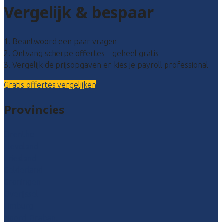
Vergelijk & bespaar
1. Beantwoord een paar vragen
2. Ontvang scherpe offertes – geheel gratis
3. Vergelijk de prijsopgaven en kies je payroll professional
Gratis offertes vergelijken
Provincies
Drenthe
Flevoland
Friesland
Gelderland
Groningen
Overijssel
Limburg
Noord-Brabant