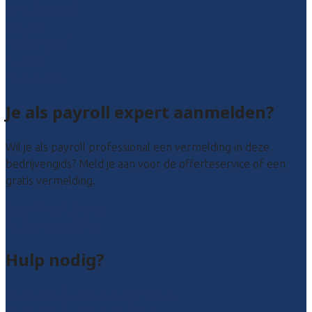
Noord-Holland
Utrecht
Zuid-Holland
Zeeland
Alle locaties
Je als payroll expert aanmelden?
Wil je als payroll professional een vermelding in deze
bedrijvengids? Meld je aan voor de offerteservice of een
gratis vermelding.
Payroll leads kopen
Bedrijf aanmelden
Hulp nodig?
Veelgestelde vragen: particulieren
Veelgestelde vragen: bedrijven