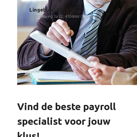
Lingebloei BV
Beesdseweg 3a 22, 4104AW Culemborg
Vind de beste payroll
specialist voor jouw
klus!