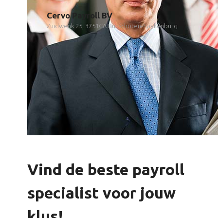
Cervo Payroll BV
Zuidwenk 25, 3751CA Bunschoten-Spakenburg
Vind de beste payroll
specialist voor jouw
klus!