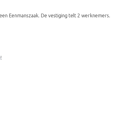
een Eenmanszaak. De vestiging telt 2 werknemers.
g
!