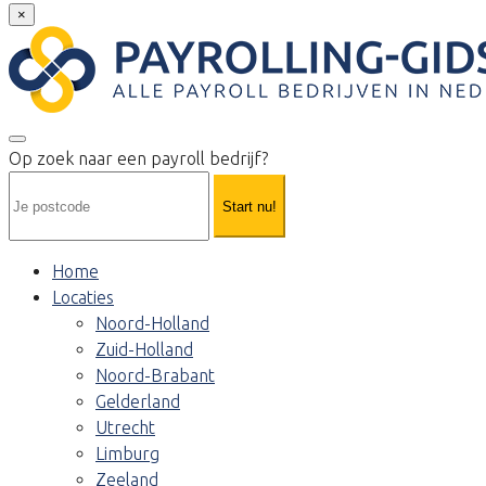
×
Op zoek naar een payroll bedrijf?
Start nu!
Home
Locaties
Noord-Holland
Zuid-Holland
Noord-Brabant
Gelderland
Utrecht
Limburg
Zeeland