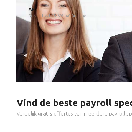
AE
Gravenstraat 25, 6971AG Brummen
Vind de beste payroll spec
Vergelijk
gratis
offertes van meerdere payroll spe