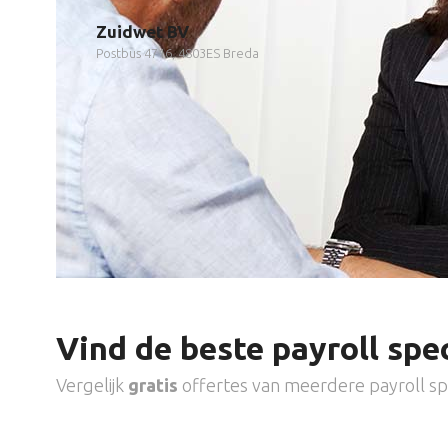
Zuidwet BV
Postbus 4716, 4803ES Breda
Vind de beste payroll spec
Vergelijk
gratis
offertes van meerdere payroll spe