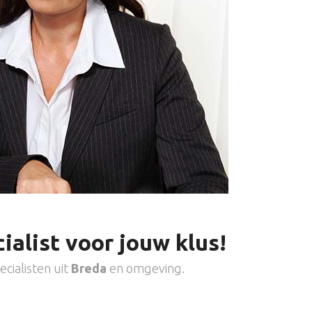
ialist voor jouw klus!
cialisten uit
Breda
en omgeving.