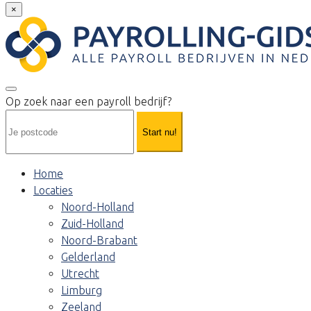
×
Op zoek naar een payroll bedrijf?
Start nu!
Home
Locaties
Noord-Holland
Zuid-Holland
Noord-Brabant
Gelderland
Utrecht
Limburg
Zeeland