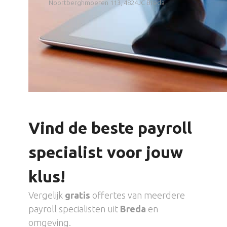
Noortberghmoeren 113, 4824JC Breda
Vind de beste payroll
specialist voor jouw
klus!
Vergelijk
gratis
offertes van meerdere
payroll specialisten uit
Breda
en
omgeving.