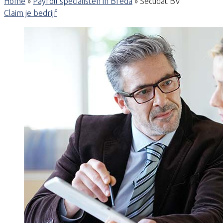
Home
»
Payroll specialisten in Breda
»
Secudat BV
Claim je bedrijf