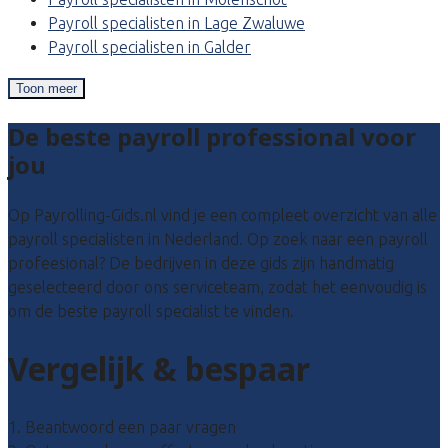
Payroll specialisten in Lage Zwaluwe
Payroll specialisten in Galder
Toon meer
De beste payroll professional voor
jou
Op Payrolling-Gids.nl vind je een compleet overzicht van alle
payroll specialisten in Nederland. Op zoek naar een payroll
profeesional? De bedrijven in deze gids zijn handmatig
geselecteerd door ons serviceteam, zodat het eenvoudig is
om de beste payroll specialist te vinden.
Vergelijk & bespaar
1. Beantwoord een paar vragen