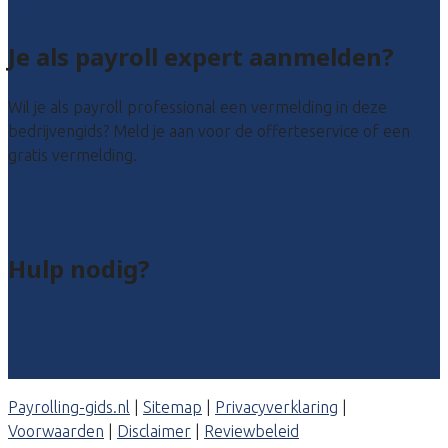
Alle locaties
Je als payroll expert aanmelden?
Wil je als payroll professional een vermelding in deze
bedrijvengids? Meld je aan voor de offerteservice of een
gratis vermelding.
Payroll leads kopen
Bedrijf aanmelden
Hulp nodig?
Veelgestelde vragen: particulieren
Veelgestelde vragen: bedrijven
Contact
Payrolling-gids.nl
|
Sitemap
|
Privacyverklaring
|
Voorwaarden
|
Disclaimer
|
Reviewbeleid