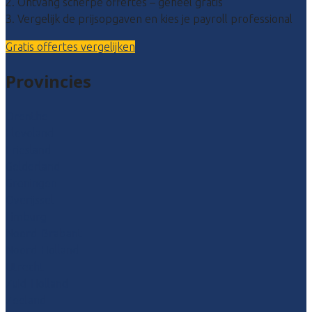
2. Ontvang scherpe offertes – geheel gratis
3. Vergelijk de prijsopgaven en kies je payroll professional
Gratis offertes vergelijken
Provincies
Drenthe
Flevoland
Friesland
Gelderland
Groningen
Overijssel
Limburg
Noord-Brabant
Noord-Holland
Utrecht
Zuid-Holland
Zeeland