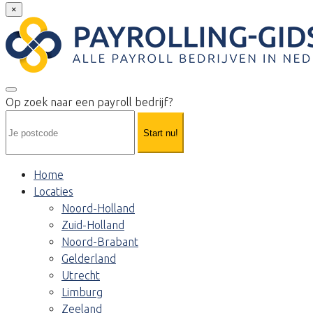
×
Op zoek naar een payroll bedrijf?
Start nu!
Home
Locaties
Noord-Holland
Zuid-Holland
Noord-Brabant
Gelderland
Utrecht
Limburg
Zeeland