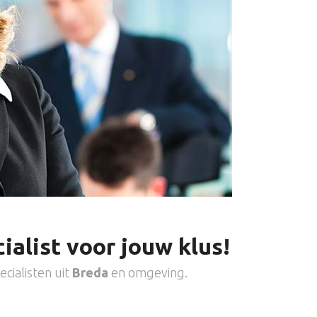
ialist voor jouw klus!
cialisten uit
Breda
en omgeving.