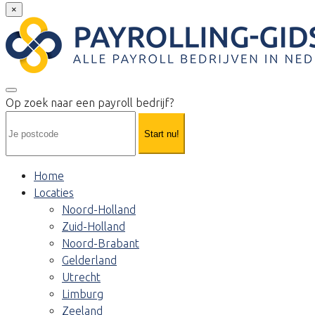
×
Op zoek naar een payroll bedrijf?
Start nu!
Home
Locaties
Noord-Holland
Zuid-Holland
Noord-Brabant
Gelderland
Utrecht
Limburg
Zeeland