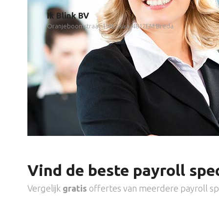
Ik Blink BV
Oranjeboomstraat 198Lokaa, 4812EM Breda
Vind de beste payroll spec
Vergelijk
gratis
offertes van meerdere payroll spe