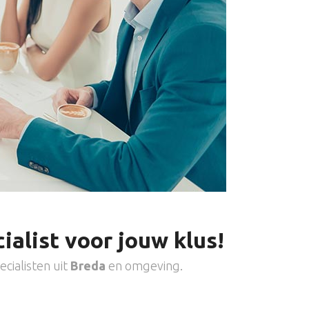
ialist voor jouw klus!
cialisten uit
Breda
en omgeving.