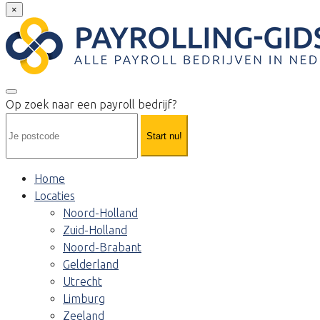
×
Op zoek naar een payroll bedrijf?
Start nu!
Home
Locaties
Noord-Holland
Zuid-Holland
Noord-Brabant
Gelderland
Utrecht
Limburg
Zeeland