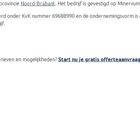
provincie
Noord-Brabant
. Het bedrijf is gevestigd op Minervu
treerd onder KvK nummer 69688990 en de ondernemingsvorm is 
jf.
tarieven en mogelijkheden?
Start nu je gratis offerteaanvraa