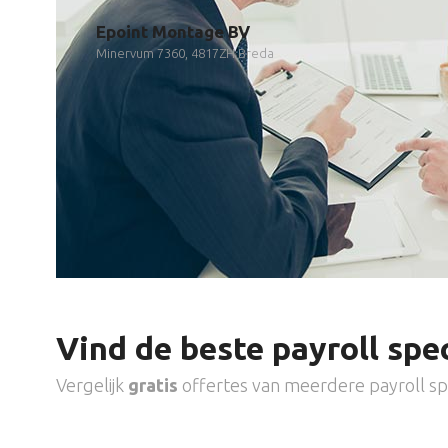
Epoint Montage BV
Minervum 7360, 4817ZH Breda
Vind de beste payroll spec
Vergelijk
gratis
offertes van meerdere payroll spe