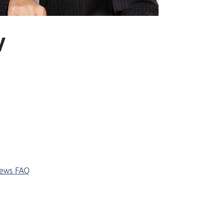
V
iews
FAQ