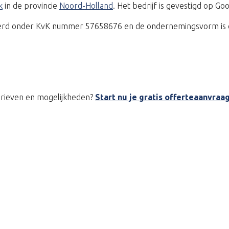
k
in de provincie
Noord-Holland
. Het bedrijf is gevestigd op G
reerd onder KvK nummer 57658676 en de ondernemingsvorm is e
tarieven en mogelijkheden?
Start nu je gratis offerteaanvraa