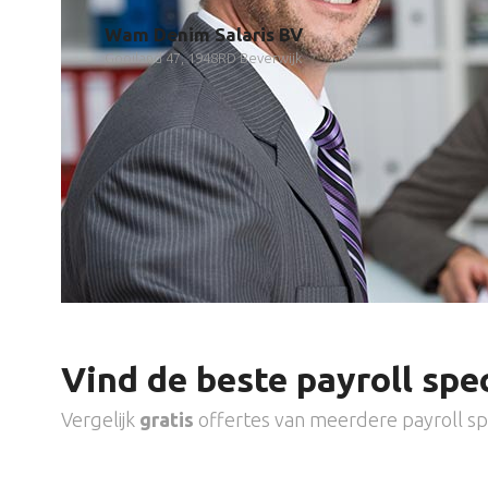
Wam Denim Salaris BV
Gooiland 47, 1948RD Beverwijk
Vind de beste payroll spec
Vergelijk
gratis
offertes van meerdere payroll spe