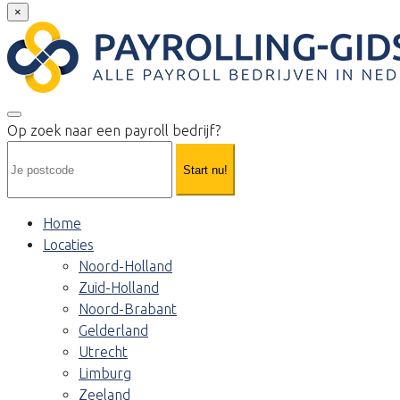
×
Op zoek naar een payroll bedrijf?
Start nu!
Home
Locaties
Noord-Holland
Zuid-Holland
Noord-Brabant
Gelderland
Utrecht
Limburg
Zeeland