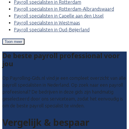
Payroll specialisten in Rotterdam
Payroll specialisten in Rotterdam-Albrandswaard
Payroll specialisten in Capelle aan den IJssel
Payroll specialisten in Westmaas
Payroll specialisten in Oud-Beijerland
Toon meer
De beste payroll professional voor
jou
Op Payrolling-Gids.nl vind je een compleet overzicht van alle
payroll specialisten in Nederland. Op zoek naar een payroll
profeesional? De bedrijven in deze gids zijn handmatig
geselecteerd door ons serviceteam, zodat het eenvoudig is
om de beste payroll specialist te vinden.
Vergelijk & bespaar