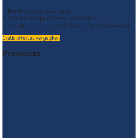
1. Beantwoord een paar vragen
2. Ontvang scherpe offertes – geheel gratis
3. Vergelijk de prijsopgaven en kies je payroll professional
Gratis offertes vergelijken
Provincies
Drenthe
Flevoland
Friesland
Gelderland
Groningen
Overijssel
Limburg
Noord-Brabant
Noord-Holland
Utrecht