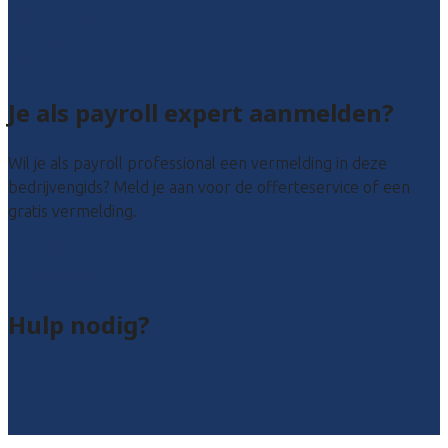
Zuid-Holland
Zeeland
Alle locaties
Je als payroll expert aanmelden?
Wil je als payroll professional een vermelding in deze
bedrijvengids? Meld je aan voor de offerteservice of een
gratis vermelding.
Payroll leads kopen
Bedrijf aanmelden
Hulp nodig?
Veelgestelde vragen: particulieren
Veelgestelde vragen: bedrijven
Contact