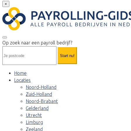
×
Op zoek naar een payroll bedrijf?
Start nu!
Home
Locaties
Noord-Holland
Zuid-Holland
Noord-Brabant
Gelderland
Utrecht
Limburg
Zeeland