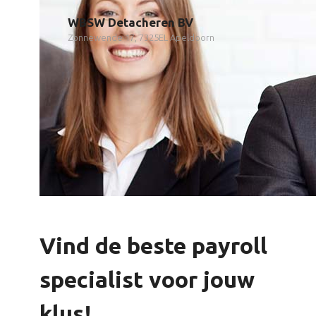
WBSW Detacheren BV
Zonnewende 17, 7325EL Apeldoorn
Vind de beste payroll
specialist voor jouw
klus!