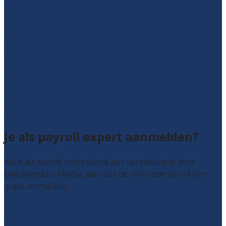
Gelderland
Groningen
Overijssel
Limburg
Noord-Brabant
Noord-Holland
Utrecht
Zuid-Holland
Zeeland
Alle locaties
Je als payroll expert aanmelden?
Wil je als payroll professional een vermelding in deze
bedrijvengids? Meld je aan voor de offerteservice of een
gratis vermelding.
Payroll leads kopen
Bedrijf aanmelden