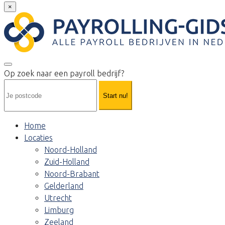
×
Op zoek naar een payroll bedrijf?
Start nu!
Home
Locaties
Noord-Holland
Zuid-Holland
Noord-Brabant
Gelderland
Utrecht
Limburg
Zeeland