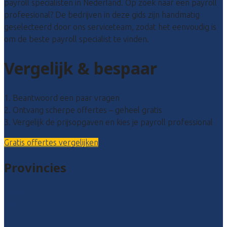
payroll specialisten in Nederland. Op zoek naar een payroll
profeesional? De bedrijven in deze gids zijn handmatig
geselecteerd door ons serviceteam, zodat het eenvoudig is
om de beste payroll specialist te vinden.
Vergelijk & bespaar
1. Beantwoord een paar vragen
2. Ontvang scherpe offertes – geheel gratis
3. Vergelijk de prijsopgaven en kies je payroll professional
Gratis offertes vergelijken
Provincies
Drenthe
Flevoland
Friesland