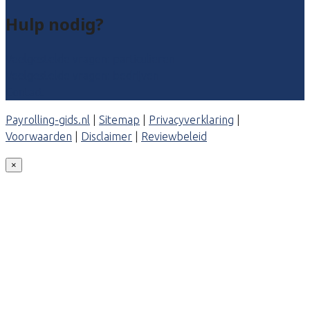
Hulp nodig?
Veelgestelde vragen: particulieren
Veelgestelde vragen: bedrijven
Contact
Payrolling-gids.nl
|
Sitemap
|
Privacyverklaring
|
Voorwaarden
|
Disclaimer
|
Reviewbeleid
×