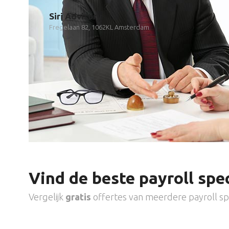
Siri Advisory
Fregelaan 82, 1062KL Amsterdam
Vind de beste payroll spec
Vergelijk
gratis
offertes van meerdere payroll spe