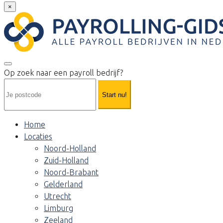
×
Op zoek naar een payroll bedrijf?
Start nu!
Home
Locaties
Noord-Holland
Zuid-Holland
Noord-Brabant
Gelderland
Utrecht
Limburg
Zeeland