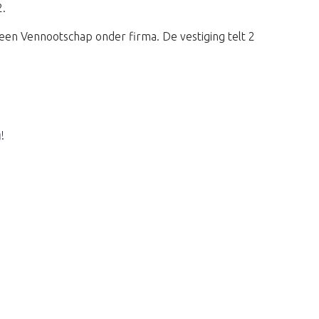
2.
en Vennootschap onder firma. De vestiging telt 2
g
!