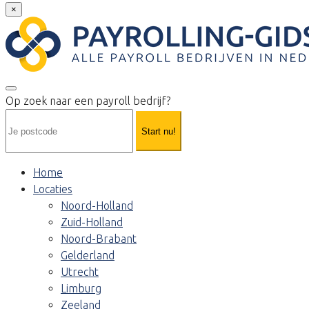
×
Op zoek naar een payroll bedrijf?
Start nu!
Home
Locaties
Noord-Holland
Zuid-Holland
Noord-Brabant
Gelderland
Utrecht
Limburg
Zeeland