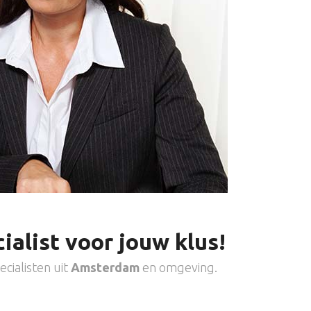
ialist voor jouw klus!
cialisten uit
Amsterdam
en omgeving.