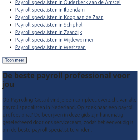
Payroll specialisten in Ouderkerk aan de Amstel
Payroll specialisten in Ilpendam
Payroll specialisten in Koog aan de Zaan
Payroll specialisten in Schiphol
Payroll specialisten in Zaandijk
Payroll specialisten in Wijdewormer
Payroll specialisten in Westzaan
Toon meer
De beste payroll professional voor
jou
Op Payrolling-Gids.nl vind je een compleet overzicht van alle
payroll specialisten in Nederland. Op zoek naar een payroll
profeesional? De bedrijven in deze gids zijn handmatig
geselecteerd door ons serviceteam, zodat het eenvoudig is
om de beste payroll specialist te vinden.