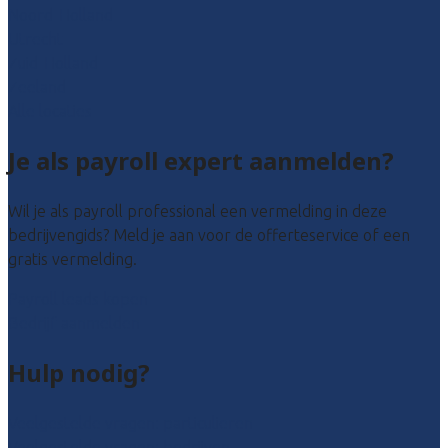
Noord-Holland
Utrecht
Zuid-Holland
Zeeland
Alle locaties
Je als payroll expert aanmelden?
Wil je als payroll professional een vermelding in deze
bedrijvengids? Meld je aan voor de offerteservice of een
gratis vermelding.
Payroll leads kopen
Bedrijf aanmelden
Hulp nodig?
Veelgestelde vragen: particulieren
Veelgestelde vragen: bedrijven