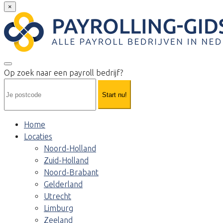
×
Op zoek naar een payroll bedrijf?
Start nu!
Home
Locaties
Noord-Holland
Zuid-Holland
Noord-Brabant
Gelderland
Utrecht
Limburg
Zeeland