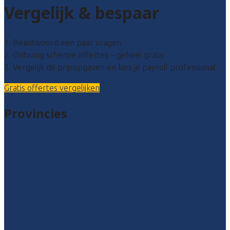
Vergelijk & bespaar
1. Beantwoord een paar vragen
2. Ontvang scherpe offertes – geheel gratis
3. Vergelijk de prijsopgaven en kies je payroll professional
Gratis offertes vergelijken
Provincies
Drenthe
Flevoland
Friesland
Gelderland
Groningen
Overijssel
Limburg
Noord-Brabant