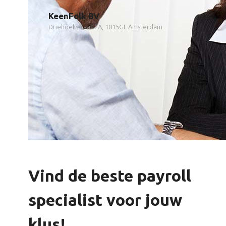
KeenFolk BV
Driehoekstraat 2A, 1015GL Amsterdam
Vind de beste payroll
specialist voor jouw
klus!