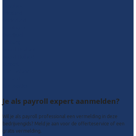
Flevoland
Friesland
Gelderland
Groningen
Overijssel
Limburg
Noord-Brabant
Noord-Holland
Utrecht
Zuid-Holland
Zeeland
Alle locaties
Je als payroll expert aanmelden?
Wil je als payroll professional een vermelding in deze
bedrijvengids? Meld je aan voor de offerteservice of een
gratis vermelding.