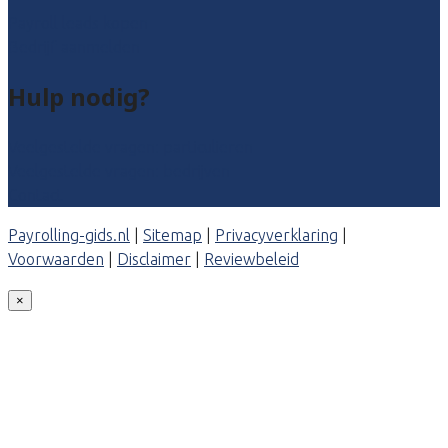
Payroll leads kopen
Bedrijf aanmelden
Hulp nodig?
Veelgestelde vragen: particulieren
Veelgestelde vragen: bedrijven
Contact
Payrolling-gids.nl
|
Sitemap
|
Privacyverklaring
|
Voorwaarden
|
Disclaimer
|
Reviewbeleid
×