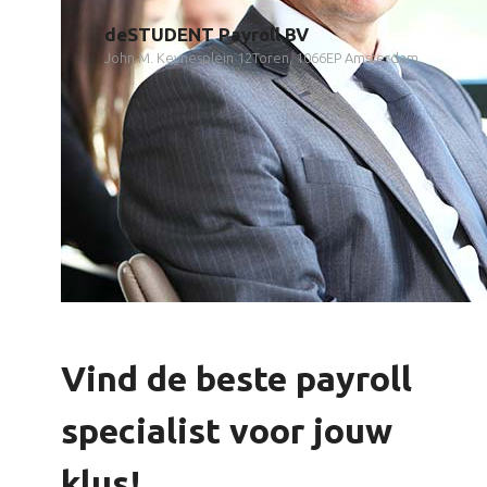
deSTUDENT Payroll BV
John M. Keynesplein 12Toren, 1066EP Amsterdam
Vind de beste payroll
specialist voor jouw
klus!