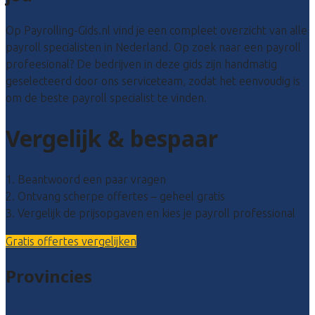
Op Payrolling-Gids.nl vind je een compleet overzicht van alle
payroll specialisten in Nederland. Op zoek naar een payroll
profeesional? De bedrijven in deze gids zijn handmatig
geselecteerd door ons serviceteam, zodat het eenvoudig is
om de beste payroll specialist te vinden.
Vergelijk & bespaar
1. Beantwoord een paar vragen
2. Ontvang scherpe offertes – geheel gratis
3. Vergelijk de prijsopgaven en kies je payroll professional
Gratis offertes vergelijken
Provincies
Drenthe