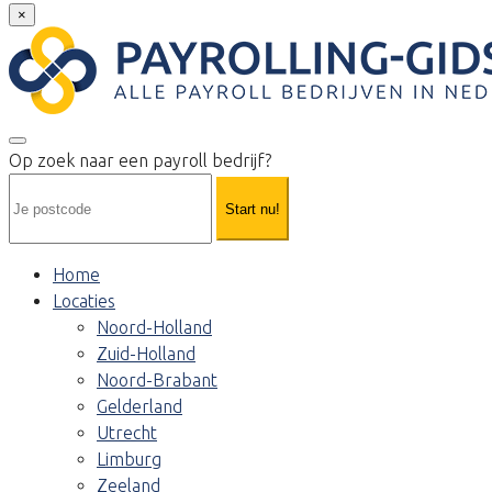
×
Op zoek naar een payroll bedrijf?
Start nu!
Home
Locaties
Noord-Holland
Zuid-Holland
Noord-Brabant
Gelderland
Utrecht
Limburg
Zeeland