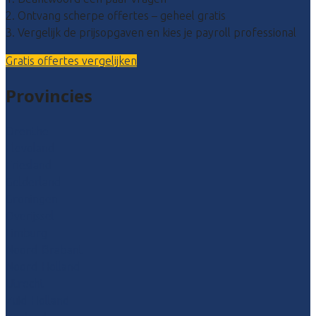
2. Ontvang scherpe offertes – geheel gratis
3. Vergelijk de prijsopgaven en kies je payroll professional
Gratis offertes vergelijken
Provincies
Drenthe
Flevoland
Friesland
Gelderland
Groningen
Overijssel
Limburg
Noord-Brabant
Noord-Holland
Utrecht
Zuid-Holland