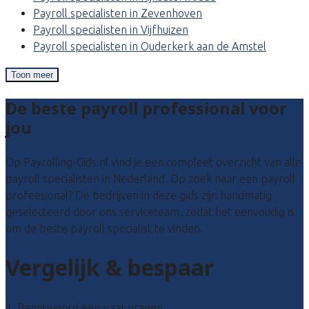
Payroll specialisten in Zevenhoven
Payroll specialisten in Vijfhuizen
Payroll specialisten in Ouderkerk aan de Amstel
Toon meer
De beste payroll professional voor
jou
Op Payrolling-Gids.nl vind je een compleet overzicht van alle
payroll specialisten in Nederland. Op zoek naar een payroll
profeesional? De bedrijven in deze gids zijn handmatig
geselecteerd door ons serviceteam, zodat het eenvoudig is
om de beste payroll specialist te vinden.
Vergelijk & bespaar
1. Beantwoord een paar vragen