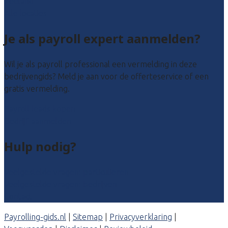
Zeeland
Alle locaties
Je als payroll expert aanmelden?
Wil je als payroll professional een vermelding in deze
bedrijvengids? Meld je aan voor de offerteservice of een
gratis vermelding.
Payroll leads kopen
Bedrijf aanmelden
Hulp nodig?
Veelgestelde vragen: particulieren
Veelgestelde vragen: bedrijven
Contact
Payrolling-gids.nl
|
Sitemap
|
Privacyverklaring
|