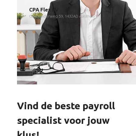
CPA Flex BV
Oosteinderweg 59, 1432AD Aalsmeer
Vind de beste payroll
specialist voor jouw
klus!