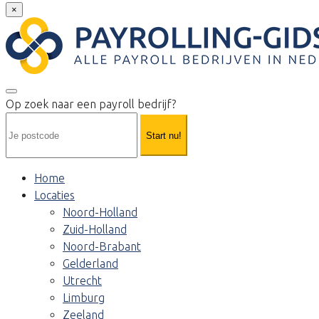
×
Op zoek naar een payroll bedrijf?
Start nu!
Home
Locaties
Noord-Holland
Zuid-Holland
Noord-Brabant
Gelderland
Utrecht
Limburg
Zeeland