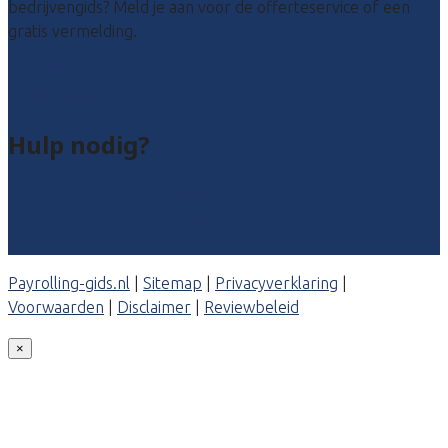
bedrijvengids? Meld je aan voor de offerteservice of een
gratis vermelding.
Payroll leads kopen
Bedrijf aanmelden
Hulp nodig?
Veelgestelde vragen: particulieren
Veelgestelde vragen: bedrijven
Contact
Payrolling-gids.nl
|
Sitemap
|
Privacyverklaring
|
Voorwaarden
|
Disclaimer
|
Reviewbeleid
×