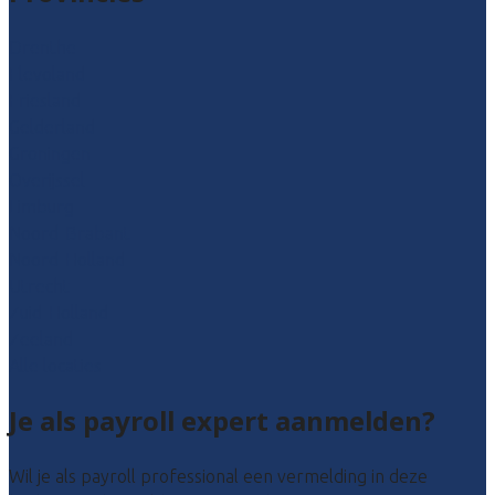
Drenthe
Flevoland
Friesland
Gelderland
Groningen
Overijssel
Limburg
Noord-Brabant
Noord-Holland
Utrecht
Zuid-Holland
Zeeland
Alle locaties
Je als payroll expert aanmelden?
Wil je als payroll professional een vermelding in deze