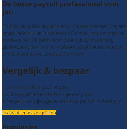
De beste payroll professional voor
jou
Op Payrolling-Gids.nl vind je een compleet overzicht van alle
payroll specialisten in Nederland. Op zoek naar een payroll
profeesional? De bedrijven in deze gids zijn handmatig
geselecteerd door ons serviceteam, zodat het eenvoudig is
om de beste payroll specialist te vinden.
Vergelijk & bespaar
1. Beantwoord een paar vragen
2. Ontvang scherpe offertes – geheel gratis
3. Vergelijk de prijsopgaven en kies je payroll professional
Gratis offertes vergelijken
Provincies