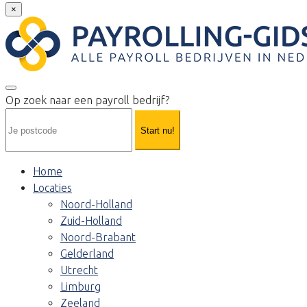
×
Op zoek naar een payroll bedrijf?
Start nu!
Home
Locaties
Noord-Holland
Zuid-Holland
Noord-Brabant
Gelderland
Utrecht
Limburg
Zeeland