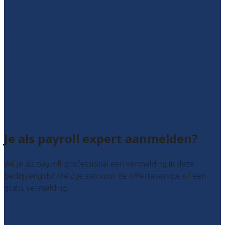
Gelderland
Groningen
Overijssel
Limburg
Noord-Brabant
Noord-Holland
Utrecht
Zuid-Holland
Zeeland
Alle locaties
Je als payroll expert aanmelden?
Wil je als payroll professional een vermelding in deze
bedrijvengids? Meld je aan voor de offerteservice of een
gratis vermelding.
Payroll leads kopen
Bedrijf aanmelden