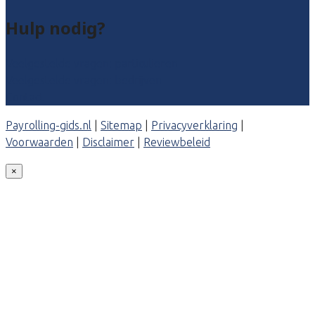
Hulp nodig?
Veelgestelde vragen: particulieren
Veelgestelde vragen: bedrijven
Contact
Payrolling-gids.nl
|
Sitemap
|
Privacyverklaring
|
Voorwaarden
|
Disclaimer
|
Reviewbeleid
×