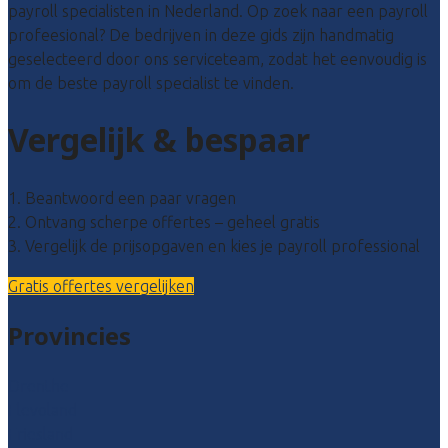
payroll specialisten in Nederland. Op zoek naar een payroll
profeesional? De bedrijven in deze gids zijn handmatig
geselecteerd door ons serviceteam, zodat het eenvoudig is
om de beste payroll specialist te vinden.
Vergelijk & bespaar
1. Beantwoord een paar vragen
2. Ontvang scherpe offertes – geheel gratis
3. Vergelijk de prijsopgaven en kies je payroll professional
Gratis offertes vergelijken
Provincies
Drenthe
Flevoland
Friesland