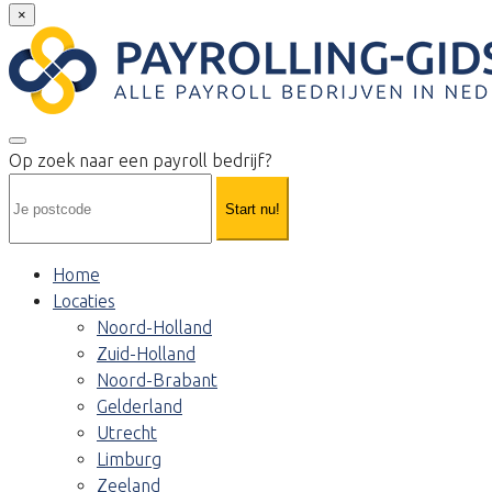
×
Op zoek naar een payroll bedrijf?
Start nu!
Home
Locaties
Noord-Holland
Zuid-Holland
Noord-Brabant
Gelderland
Utrecht
Limburg
Zeeland