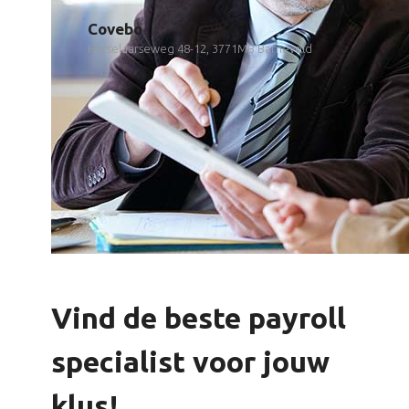
Covebo
Harselaarseweg 48-12, 3771MB Barneveld
Vind de beste payroll
specialist voor jouw
klus!