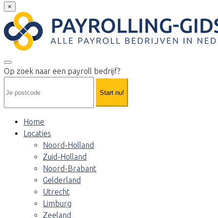
×
Op zoek naar een payroll bedrijf?
Start nu!
Home
Locaties
Noord-Holland
Zuid-Holland
Noord-Brabant
Gelderland
Utrecht
Limburg
Zeeland