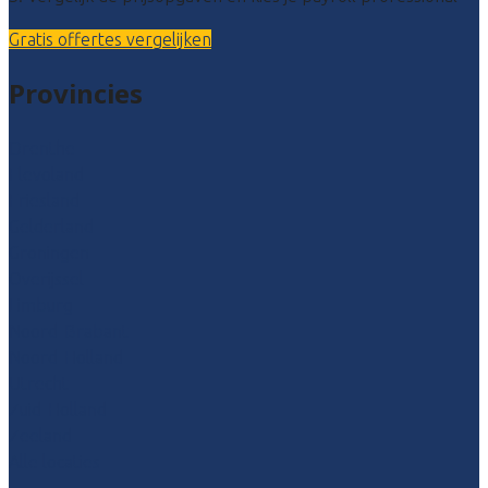
Gratis offertes vergelijken
Provincies
Drenthe
Flevoland
Friesland
Gelderland
Groningen
Overijssel
Limburg
Noord-Brabant
Noord-Holland
Utrecht
Zuid-Holland
Zeeland
Alle locaties