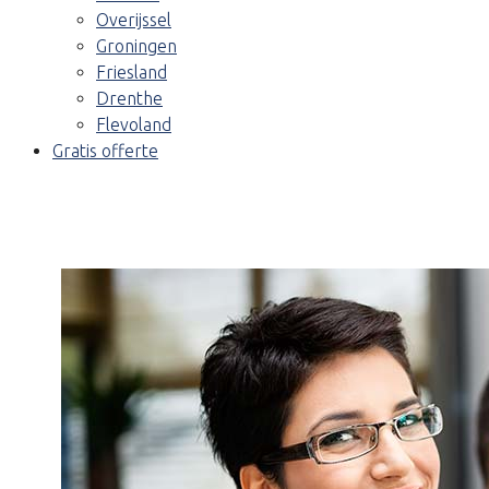
Overijssel
Groningen
Friesland
Drenthe
Flevoland
Gratis offerte