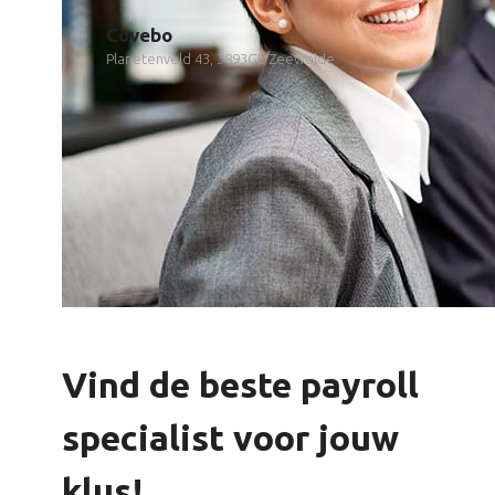
Covebo
Planetenveld 43, 3893GE Zeewolde
Vind de beste payroll
specialist voor jouw
klus!