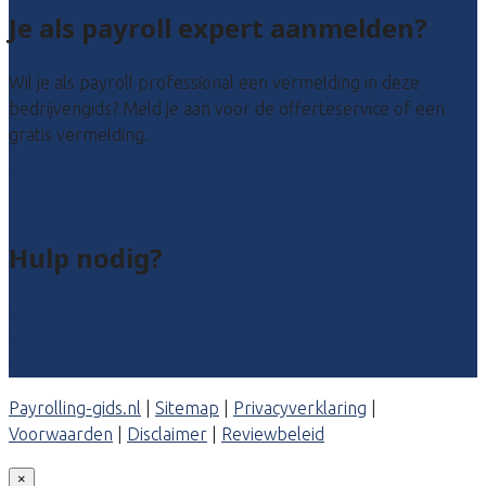
Je als payroll expert aanmelden?
Wil je als payroll professional een vermelding in deze
bedrijvengids? Meld je aan voor de offerteservice of een
gratis vermelding.
Payroll leads kopen
Bedrijf aanmelden
Hulp nodig?
Veelgestelde vragen: particulieren
Veelgestelde vragen: bedrijven
Contact
Payrolling-gids.nl
|
Sitemap
|
Privacyverklaring
|
Voorwaarden
|
Disclaimer
|
Reviewbeleid
×