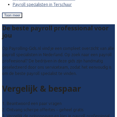
Payroll specialisten in Terschuur
Toon meer
De beste payroll professional voor
jou
Op Payrolling-Gids.nl vind je een compleet overzicht van alle
payroll specialisten in Nederland. Op zoek naar een payroll
profeesional? De bedrijven in deze gids zijn handmatig
geselecteerd door ons serviceteam, zodat het eenvoudig is
om de beste payroll specialist te vinden.
Vergelijk & bespaar
1. Beantwoord een paar vragen
2. Ontvang scherpe offertes – geheel gratis
3. Vergelijk de prijsopgaven en kies je payroll professional