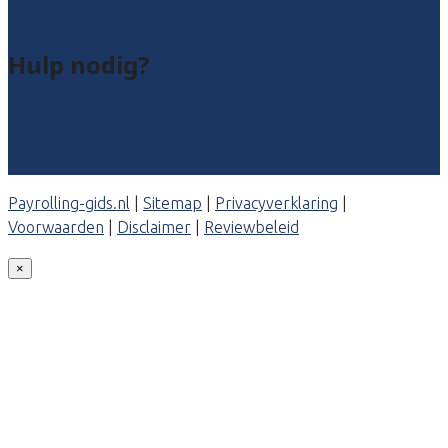
Bedrijf aanmelden
Hulp nodig?
Veelgestelde vragen: particulieren
Veelgestelde vragen: bedrijven
Contact
Payrolling-gids.nl
|
Sitemap
|
Privacyverklaring
|
Voorwaarden
|
Disclaimer
|
Reviewbeleid
×