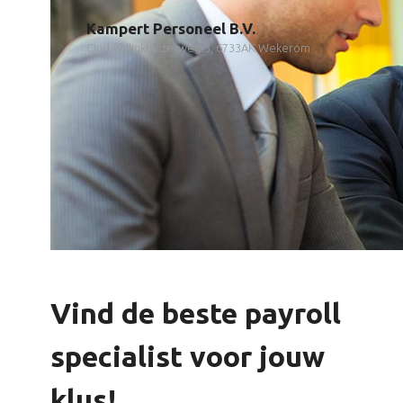
Kampert Personeel B.V.
Oud Willinkhuizerweg 3, 6733AK Wekerom
Vind de beste payroll
specialist voor jouw
klus!