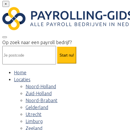
×
Op zoek naar een payroll bedrijf?
Start nu!
Home
Locaties
Noord-Holland
Zuid-Holland
Noord-Brabant
Gelderland
Utrecht
Limburg
Zeeland