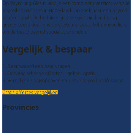
Op Payrolling-Gids.nl vind je een compleet overzicht van alle
payroll specialisten in Nederland. Op zoek naar een payroll
profeesional? De bedrijven in deze gids zijn handmatig
geselecteerd door ons serviceteam, zodat het eenvoudig is
om de beste payroll specialist te vinden.
Vergelijk & bespaar
1. Beantwoord een paar vragen
2. Ontvang scherpe offertes – geheel gratis
3. Vergelijk de prijsopgaven en kies je payroll professional
Gratis offertes vergelijken
Provincies
Drenthe
Flevoland