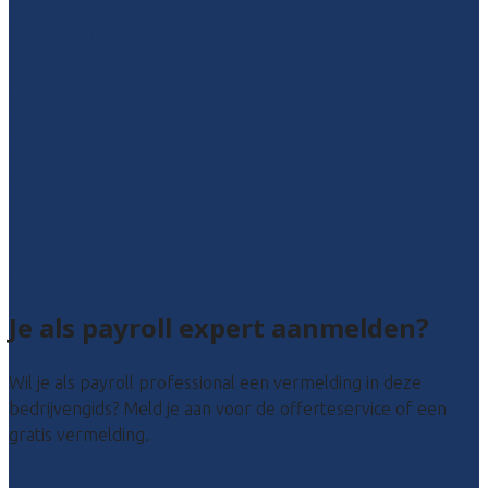
Friesland
Gelderland
Groningen
Overijssel
Limburg
Noord-Brabant
Noord-Holland
Utrecht
Zuid-Holland
Zeeland
Alle locaties
Je als payroll expert aanmelden?
Wil je als payroll professional een vermelding in deze
bedrijvengids? Meld je aan voor de offerteservice of een
gratis vermelding.
Payroll leads kopen