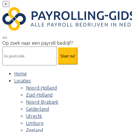
×
Op zoek naar een payroll bedrijf?
Start nu!
Home
Locaties
Noord-Holland
Zuid-Holland
Noord-Brabant
Gelderland
Utrecht
Limburg
Zeeland