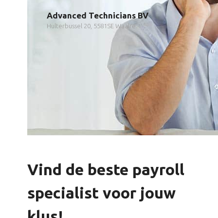
Advanced Technicians BV
Hulterbussel 20, 5581SE Waalre
Vind de beste payroll
specialist voor jouw
klus!