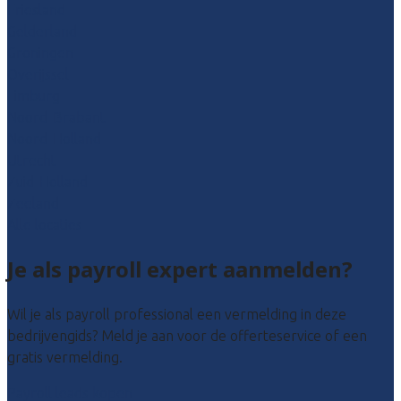
Friesland
Gelderland
Groningen
Overijssel
Limburg
Noord-Brabant
Noord-Holland
Utrecht
Zuid-Holland
Zeeland
Alle locaties
Je als payroll expert aanmelden?
Wil je als payroll professional een vermelding in deze
bedrijvengids? Meld je aan voor de offerteservice of een
gratis vermelding.
Payroll leads kopen