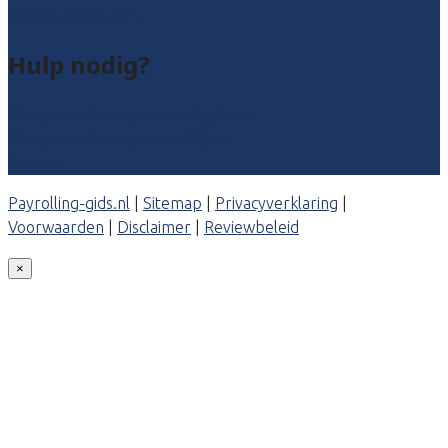
Bedrijf aanmelden
Hulp nodig?
Veelgestelde vragen: particulieren
Veelgestelde vragen: bedrijven
Contact
Payrolling-gids.nl
|
Sitemap
|
Privacyverklaring
|
Voorwaarden
|
Disclaimer
|
Reviewbeleid
×