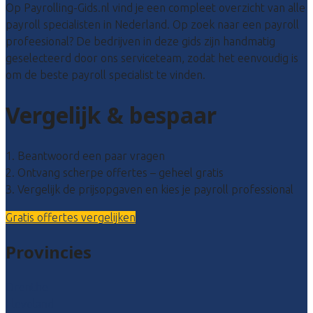
Op Payrolling-Gids.nl vind je een compleet overzicht van alle
payroll specialisten in Nederland. Op zoek naar een payroll
profeesional? De bedrijven in deze gids zijn handmatig
geselecteerd door ons serviceteam, zodat het eenvoudig is
om de beste payroll specialist te vinden.
Vergelijk & bespaar
1. Beantwoord een paar vragen
2. Ontvang scherpe offertes – geheel gratis
3. Vergelijk de prijsopgaven en kies je payroll professional
Gratis offertes vergelijken
Provincies
Drenthe
Flevoland