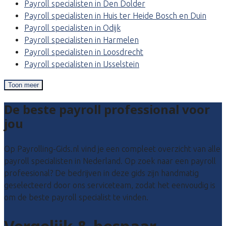
Payroll specialisten in Den Dolder
Payroll specialisten in Huis ter Heide Bosch en Duin
Payroll specialisten in Odijk
Payroll specialisten in Harmelen
Payroll specialisten in Loosdrecht
Payroll specialisten in IJsselstein
Toon meer
De beste payroll professional voor
jou
Op Payrolling-Gids.nl vind je een compleet overzicht van alle
payroll specialisten in Nederland. Op zoek naar een payroll
profeesional? De bedrijven in deze gids zijn handmatig
geselecteerd door ons serviceteam, zodat het eenvoudig is
om de beste payroll specialist te vinden.