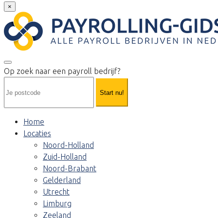
×
Op zoek naar een payroll bedrijf?
Start nu!
Home
Locaties
Noord-Holland
Zuid-Holland
Noord-Brabant
Gelderland
Utrecht
Limburg
Zeeland