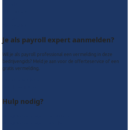
Utrecht
Zuid-Holland
Zeeland
Alle locaties
Je als payroll expert aanmelden?
Wil je als payroll professional een vermelding in deze
bedrijvengids? Meld je aan voor de offerteservice of een
gratis vermelding.
Payroll leads kopen
Bedrijf aanmelden
Hulp nodig?
Veelgestelde vragen: particulieren
Veelgestelde vragen: bedrijven
Contact