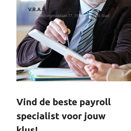
V.R.A.B. BV
Goeman Borgesiuslaan 77, 3515ET Utrecht-Stad
Vind de beste payroll
specialist voor jouw
klus!