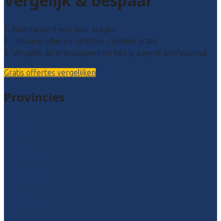
Vergelijk & bespaar
1. Beantwoord een paar vragen
2. Ontvang scherpe offertes – geheel gratis
3. Vergelijk de prijsopgaven en kies je payroll professional
Gratis offertes vergelijken
Provincies
Drenthe
Flevoland
Friesland
Gelderland
Groningen
Overijssel
Limburg
Noord-Brabant
Noord-Holland